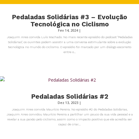
Pedaladas Solidárias #3 – Evolução
Tecnológica no Ciclismo
Fev 14, 2024
|
Joaquim Aires convida Luís Machado. No mais recente episódio do podcast "Pedaladas
Solidárias", os ouvintes podem assistir a uma conversa estimulante sobre a evolução
tecnológica no mundo do ciclismo. O episódio foi marcado por um diálogo escorreito
entre o...
Pedaladas Solidárias #2
Dez 13, 2023
|
Joaquim Aires convida Maurício Pereira. No episódio #2 do Pedaladas Solidárias,
Joaquim Aires convidou Maurício Pereira a partilhar um pouco da sua vida pessoal e a
revelar a sua paixão pelo ciclismo, assim como o impacto positivo que ele acredita ser
capaz de criar....