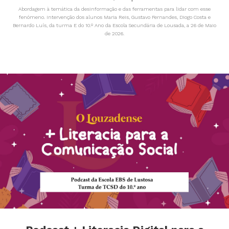
Abordagem à temática da desinformação e das ferramentas para lidar com esse
fenómeno. Intervenção dos alunos Maria Reis, Gustavo Fernandes, Diogo Costa e
Bernardo Luís, da turma E do 10.º Ano da Escola Secundária de Lousada, a 26 de Maio
de 2026.