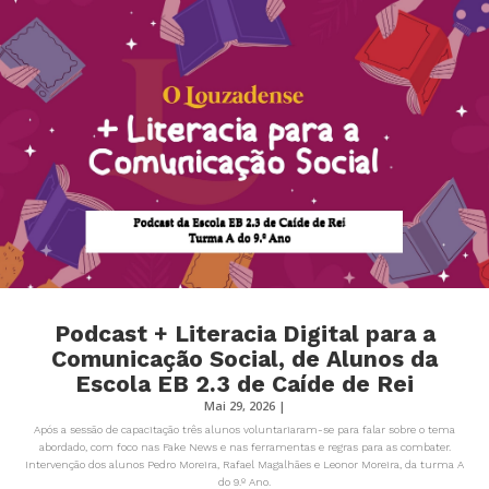
Podcast + Literacia Digital para a
Comunicação Social, de Alunos da
Escola EB 2.3 de Caíde de Rei
Mai 29, 2026
|
Após a sessão de capacitação três alunos voluntariaram-se para falar sobre o tema
abordado, com foco nas Fake News e nas ferramentas e regras para as combater.
Intervenção dos alunos Pedro Moreira, Rafael Magalhães e Leonor Moreira, da turma A
do 9.º Ano.