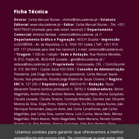
Ficha Técnica
Diretor
: Carlos Manuel Nunes – diretor@olouzadense.pt •
Estatuto
Editorial
: www.olouzadense.pt •
Editor
: Carlos Manuel Nunes – Tlm. +351
969779541 (chamada para rede móvel nacional) //
Departamento
Comercial
: António Barbosa – comercial@olouzadense. pt //
Departamento Gráfico e Paginação
: HEICH Studios •
Impressão
:
LUSOIBÉRIA – Av. da República, n. 6, 1050-191 Lisboa | Telf.: +351 914
605 117 (chamada para rede fixa nacional) | e-mail: comercial@lusoiberia.eu
•
Tiragem
: 1 500 ex. / edição •
Sede e Redação
: Rua Palmira Meireles,
N. 812, Fração AE, 4620-668 Lousada – geral@olouzadense.pt /
redacao@olouzadense.pt |
Propriedade
: InovLousada, CRL. / Contribuinte
N. 515 360 899 / Capital Social €50.000€ /
Conselho de Administração
:
Presidente, José Diogo Fernandes; Vice-presidente, Carlos Manuel Soares
Nunes; Vice-presidente, Ricardo Jorge Ribeiro de Sousa Oliveira //
Registo
ERC
N. 127 256 //
Depósito Legal
: 458254/19 •
Redação
: Paulo
Alexandre Teixeira (carteira profissional n. 5876) //
Colaboradores
: Altino
Magalhães, André Moniz, Andreia Moreira, Assunção Neto, Bruna Gonçalves,
Cláudia Lousada, Cláudia Teixeira, Conceição Brandão, Daniela Leal, Eduardo
Moreira da Silva, Filipa Pinto, Helena Oliveira, Íris Pinto, Jéssica Nunes, João
Henrique Fernandes, Joaquim Aires, José Carlos Carvalheiras, José Carlos
Magalhães, José Carlos Silva, Leonel Vieira, Luís Cunha, Maria Neto, Mónica
Magalhães, Pedro Amaral, Pedro Magalhães, Pedro Mariano, Renato Gomes,
Ricardo Luís, Rita Barbosa, Rosária Gonçalves, Sofia Nair Barbosa, Vânia
Morais Martins
Usamos cookies para garantir que oferecemos a melhor
experiência em nosso site. Se continuar a usar este site,