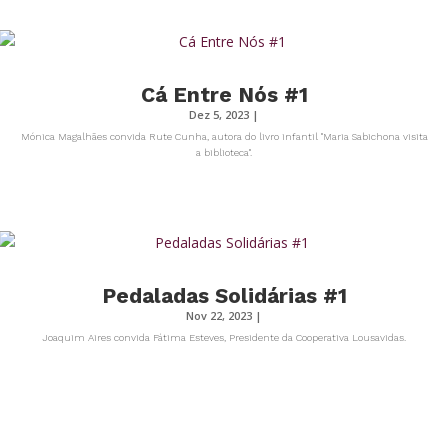
Cá Entre Nós #1
Dez 5, 2023
|
Mónica Magalhães convida Rute Cunha, autora do livro infantil "Maria Sabichona visita
a biblioteca".
Pedaladas Solidárias #1
Nov 22, 2023
|
Joaquim Aires convida Fátima Esteves, Presidente da Cooperativa Lousavidas.