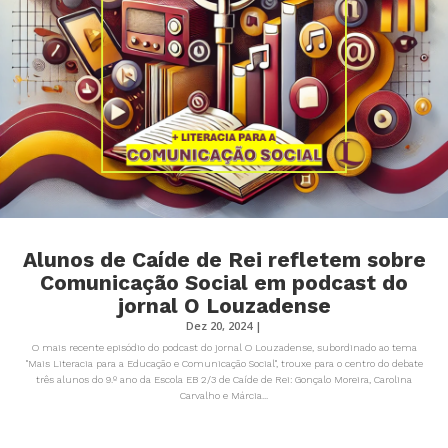
Alunos de Caíde de Rei refletem sobre
Comunicação Social em podcast do
jornal O Louzadense
Dez 20, 2024
|
O mais recente episódio do podcast do jornal O Louzadense, subordinado ao tema
"Mais Literacia para a Educação e Comunicação Social", trouxe para o centro do debate
três alunos do 9.º ano da Escola EB 2/3 de Caíde de Rei: Gonçalo Moreira, Carolina
Carvalho e Márcia...