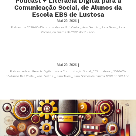
Podcast + Literacia Digital para a
Comunicação Social, de Alunos da
Escola EBS de Lustosa
Mai 29, 2026
|
Podcast de 2026-05-13 com os alunos Rui Costa _ Ana Beatriz _ Lara Teles _ Lara
Gomes, da turma de TCSD do 10.º Ano.
Mai 29, 2026
|
Podcast sobre Literacia Digital para a Comunicação Social_EBS Lustosa _ 2026-05-
13Alunos Rui Costa _ Ana Beatriz _ Lara Teles _ Lara Gomes da turma TCSD do 10.º Ano.