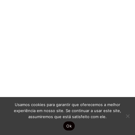
Redação
O aluno premiado em Portugal e no Estrangeiro, Diogo
Pinto, de Sousela, é...
Redação
A Conservatória de Lousada vai mudar para novas
instalações. O problema...
Usamos cookies para garantir que oferecemos a melhor
experiência em nosso site. Se continuar a usar este site,
assumiremos que está satisfeito com ele.
Ok
Redação