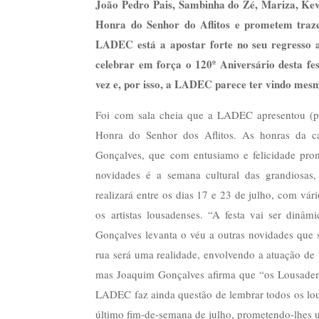
João Pedro Pais, Sambinha do Zé, Mariza, Kev
Honra do Senhor do Aflitos e prometem trazer
LADEC está a apostar forte no seu regresso a
celebrar em força o 120º Aniversário desta f
vez e, por isso, a LADEC parece ter vindo mesm
Foi com sala cheia que a LADEC apresentou (p
Honra do Senhor dos Aflitos. As honras da c
Gonçalves, que com entusiamo e felicidade pro
novidades é a semana cultural das grandiosas, 
realizará entre os dias 17 e 23 de julho, com vári
os artistas lousadenses. “A festa vai ser din
Gonçalves levanta o véu a outras novidades que
rua será uma realidade, envolvendo a atuação de 
mas Joaquim Gonçalves afirma que “os Lousadense
LADEC faz ainda questão de lembrar todos os lo
último fim-de-semana de julho, prometendo-lhes um