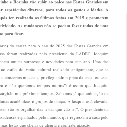
inho e Rosinha vão subir ao palco nas Festas Grandes em
 espetáculos diversos, para todos os gostos e idades. A
pós ter realizado as últimas festas em 2015 e prometem
estividade. As mudanças não se podem fazer todas de uma
o para ficar.
arte) do cartaz para o ano de 2025 das Festas Grandes em
asa foram realizadas pelo presidente da LADEC, Joaquim
meteu muitas surpresas e novidades para este ano. Uma das
ao estilo do verão cultural realizado antigamente, que se
os concertos musicais, privilegiando a prata da casa, ou seja,
âmica e não queremos tempos mortos”: é assim que Joaquim
 surgirão nos próximos tempos. Sabemos já que animação de
tunas académicas e grupos de dança. A fasquia está elevada,
s vão se orgulhar das festas que vão ter”. O presidente da
usadenses espalhados pelo mundo, que regressam a casa pelo
as festas que cheias de alegria e confraternização.