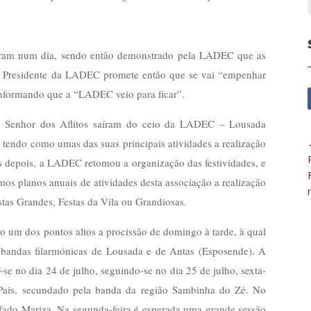
zeram num dia, sendo então demonstrado pela LADEC que as
 Presidente da LADEC promete então que se vai “empenhar
 informando que a “LADEC veio para ficar”.
 Senhor dos Aflitos saíram do ceio da LADEC – Lousada
 tendo como umas das suas principais atividades a realização
s depois, a LADEC retomou a organização das festividades, e
mos planos anuais de atividades desta associação a realização
tas Grandes, Festas da Vila ou Grandiosas.
omo um dos pontos altos a procissão de domingo à tarde, à qual
s bandas filarmónicas de Lousada e de Antas (Esposende). A
-se no dia 24 de julho, seguindo-se no dia 25 de julho, sexta-
o Pais, secundado pela banda da região Sambinha do Zé. No
 fado Mariza. Na segunda-feira é esperada uma grande sessão