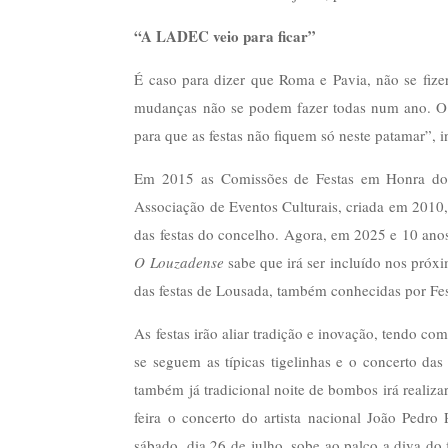
“A LADEC veio para ficar”
É caso para dizer que Roma e Pavia, não se fi
mudanças não se podem fazer todas num ano. O
para que as festas não fiquem só neste patamar”,
Em 2015 as Comissões de Festas em Honra do
Associação de Eventos Culturais, criada em 2010,
das festas do concelho. Agora, em 2025 e 10 ano
O Louzadense
sabe que irá ser incluído nos próxi
das festas de Lousada, também conhecidas por Fes
As festas irão aliar tradição e inovação, tendo c
se seguem as típicas tigelinhas e o concerto da
também já tradicional noite de bombos irá realizar
feira o concerto do artista nacional João Pedr
sábado, dia 26 de julho, sobe ao palco a diva do