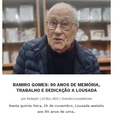
RAMIRO GOMES: 90 ANOS DE MEMÓRIA,
TRABALHO E DEDICAÇÃO A LOUSADA
por
Redação
|
22 Nov, 2025
|
Grandes Louzadenses
Nesta quinta-feira, 20 de novembro, Lousada assistiu
aos 90 anos de uma...