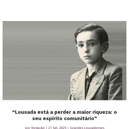
“Lousada está a perder a maior riqueza: o
seu espírito comunitário”
por
Redação
|
21 Set, 2025
|
Grandes Louzadenses