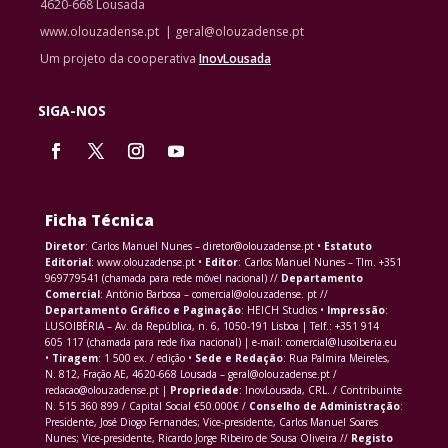
4620-668 Lousada
www.olouzadense.pt | geral@olouzadense.pt
Um projeto da cooperativa
InovLousada
SIGA-NOS
Ficha Técnica
Diretor
: Carlos Manuel Nunes – diretor@olouzadense.pt •
Estatuto
Editorial
: www.olouzadense.pt •
Editor
: Carlos Manuel Nunes – Tlm. +351
969779541 (chamada para rede móvel nacional) //
Departamento
Comercial
: António Barbosa – comercial@olouzadense. pt //
Departamento Gráfico e Paginação
: HEICH Studios •
Impressão
:
LUSOIBÉRIA – Av. da República, n. 6, 1050-191 Lisboa | Telf.: +351 914
605 117 (chamada para rede fixa nacional) | e-mail: comercial@lusoiberia.eu
•
Tiragem
: 1 500 ex. / edição •
Sede e Redação
: Rua Palmira Meireles,
N. 812, Fração AE, 4620-668 Lousada – geral@olouzadense.pt /
redacao@olouzadense.pt |
Propriedade
: InovLousada, CRL. / Contribuinte
N. 515 360 899 / Capital Social €50.000€ /
Conselho de Administração
:
Presidente, José Diogo Fernandes; Vice-presidente, Carlos Manuel Soares
Nunes; Vice-presidente, Ricardo Jorge Ribeiro de Sousa Oliveira //
Registo