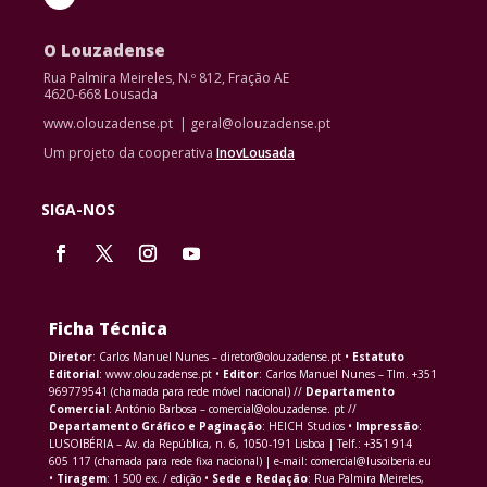
O Louzadense
Rua Palmira Meireles, N.º 812, Fração AE
4620-668 Lousada
www.olouzadense.pt | geral@olouzadense.pt
Um projeto da cooperativa
InovLousada
SIGA-NOS
Ficha Técnica
Diretor
: Carlos Manuel Nunes – diretor@olouzadense.pt •
Estatuto
Editorial
: www.olouzadense.pt •
Editor
: Carlos Manuel Nunes – Tlm. +351
969779541 (chamada para rede móvel nacional) //
Departamento
Comercial
: António Barbosa – comercial@olouzadense. pt //
Departamento Gráfico e Paginação
: HEICH Studios •
Impressão
:
LUSOIBÉRIA – Av. da República, n. 6, 1050-191 Lisboa | Telf.: +351 914
605 117 (chamada para rede fixa nacional) | e-mail: comercial@lusoiberia.eu
•
Tiragem
: 1 500 ex. / edição •
Sede e Redação
: Rua Palmira Meireles,