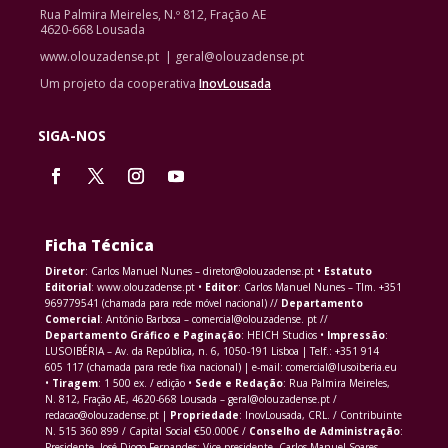
Rua Palmira Meireles, N.º 812, Fração AE
4620-668 Lousada
www.olouzadense.pt | geral@olouzadense.pt
Um projeto da cooperativa
InovLousada
SIGA-NOS
Ficha Técnica
Diretor
: Carlos Manuel Nunes – diretor@olouzadense.pt •
Estatuto
Editorial
: www.olouzadense.pt •
Editor
: Carlos Manuel Nunes – Tlm. +351
969779541 (chamada para rede móvel nacional) //
Departamento
Comercial
: António Barbosa – comercial@olouzadense. pt //
Departamento Gráfico e Paginação
: HEICH Studios •
Impressão
:
LUSOIBÉRIA – Av. da República, n. 6, 1050-191 Lisboa | Telf.: +351 914
605 117 (chamada para rede fixa nacional) | e-mail: comercial@lusoiberia.eu
•
Tiragem
: 1 500 ex. / edição •
Sede e Redação
: Rua Palmira Meireles,
N. 812, Fração AE, 4620-668 Lousada – geral@olouzadense.pt /
redacao@olouzadense.pt |
Propriedade
: InovLousada, CRL. / Contribuinte
N. 515 360 899 / Capital Social €50.000€ /
Conselho de Administração
:
Presidente, José Diogo Fernandes; Vice-presidente, Carlos Manuel Soares