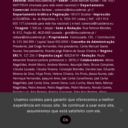
Editorial
: www.olouzadense.pt •
Editor
: Carlos Manuel Nunes – Tlm. +351
969779541 (chamada para rede móvel nacional) //
Departamento
Comercial
: António Barbosa – comercial@olouzadense. pt //
Departamento Gráfico e Paginação
: HEICH Studios •
Impressão
:
LUSOIBÉRIA – Av. da República, n. 6, 1050-191 Lisboa | Telf.: +351 914
605 117 (chamada para rede fixa nacional) | e-mail: comercial@lusoiberia.eu
•
Tiragem
: 1 500 ex. / edição •
Sede e Redação
: Rua Palmira Meireles,
N. 812, Fração AE, 4620-668 Lousada – geral@olouzadense.pt /
redacao@olouzadense.pt |
Propriedade
: InovLousada, CRL. / Contribuinte
N. 515 360 899 / Capital Social €50.000€ /
Conselho de Administração
:
Presidente, José Diogo Fernandes; Vice-presidente, Carlos Manuel Soares
Nunes; Vice-presidente, Ricardo Jorge Ribeiro de Sousa Oliveira //
Registo
ERC
N. 127 256 //
Depósito Legal
: 458254/19 •
Redação
: Paulo
Alexandre Teixeira (carteira profissional n. 5876) //
Colaboradores
: Altino
Magalhães, André Moniz, Andreia Moreira, Assunção Neto, Bruna Gonçalves,
Cláudia Lousada, Cláudia Teixeira, Conceição Brandão, Daniela Leal, Eduardo
Moreira da Silva, Filipa Pinto, Helena Oliveira, Íris Pinto, Jéssica Nunes, João
Henrique Fernandes, Joaquim Aires, José Carlos Carvalheiras, José Carlos
Magalhães, José Carlos Silva, Leonel Vieira, Luís Cunha, Maria Neto, Mónica
Magalhães, Pedro Amaral, Pedro Magalhães, Pedro Mariano, Renato Gomes,
Ricardo Luís, Rita Barbosa, Rosária Gonçalves, Sofia Nair Barbosa, Vânia
Morais Martins
Usamos cookies para garantir que oferecemos a melhor
experiência em nosso site. Se continuar a usar este site,
assumiremos que está satisfeito com ele.
Ok
Site produzido por
HEICH Studios