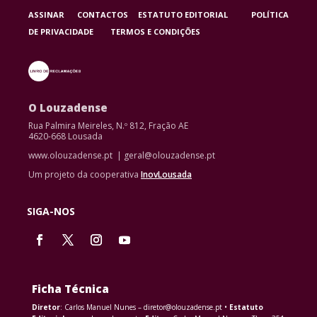
ASSINAR
CONTACTOS
ESTATUTO EDITORIAL
POLÍTICA
DE PRIVACIDADE
TERMOS E CONDIÇÕES
O Louzadense
Rua Palmira Meireles, N.º 812, Fração AE
4620-668 Lousada
www.olouzadense.pt | geral@olouzadense.pt
Um projeto da cooperativa
InovLousada
SIGA-NOS
Ficha Técnica
Diretor
: Carlos Manuel Nunes – diretor@olouzadense.pt •
Estatuto