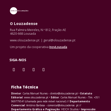
O Louzadense
Rua Palmira Meireles, N.º 812, Fração AE
4620-668 Lousada
www.olouzadense.pt | geral@olouzadense.pt
Um projeto da cooperativa
InovLousada
SIGA-NOS
Ficha Técnica
Diretor
: Carlos Manuel Nunes – diretor@olouzadense.pt •
Estatuto
Editorial
: www.olouzadense.pt •
Editor
: Carlos Manuel Nunes – Tlm. +351
969779541 (chamada para rede móvel nacional) //
Departamento
Comercial
: António Barbosa – comercial@olouzadense. pt //
Departamento Gráfico e Paginação
: HEICH Studios •
Impressão
: