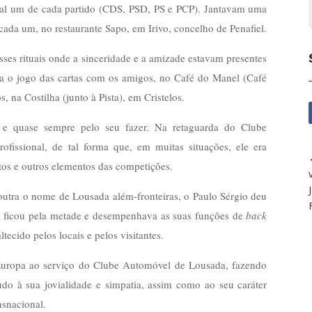
inal um de cada partido (CDS, PSD, PS e PCP). Jantavam uma
cada um, no restaurante Sapo, em Irivo, concelho de Penafiel.
ses rituais onde a sinceridade e a amizade estavam presentes
ra o jogo das cartas com os amigos, no Café do Manel (Café
 na Costilha (junto à Pista), em Cristelos.
 e quase sempre pelo seu fazer. Na retaguarda do Clube
fissional, de tal forma que, em muitas situações, ele era
ilotos e outros elementos das competições.
tra o nome de Lousada além-fronteiras, o Paulo Sérgio deu
a ficou pela metade e desempenhava as suas funções de
back
tecido pelos locais e pelos visitantes.
 Europa ao serviço do Clube Automóvel de Lousada, fazendo
o à sua jovialidade e simpatia, assim como ao seu caráter
nsnacional.