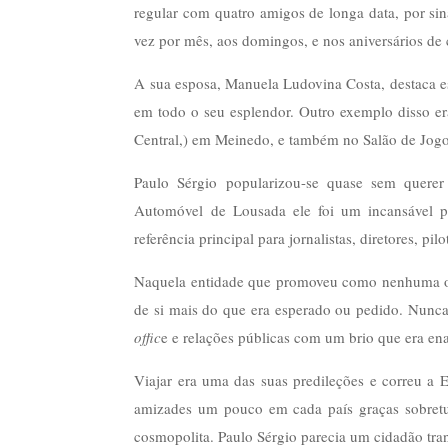
regular com quatro amigos de longa data, por s
vez por mês, aos domingos, e nos aniversários de 
A sua esposa, Manuela Ludovina Costa, destaca es
em todo o seu esplendor. Outro exemplo disso e
Central,) em Meinedo, e também no Salão de Jogos,
Paulo Sérgio popularizou-se quase sem querer
Automóvel de Lousada ele foi um incansável pro
referência principal para jornalistas, diretores, p
Naquela entidade que promoveu como nenhuma ou
de si mais do que era esperado ou pedido. Nunc
offic
e e relações públicas com um brio que era enal
Viajar era uma das suas predileções e correu a
amizades um pouco em cada país graças sobretud
cosmopolita. Paulo Sérgio parecia um cidadão tra