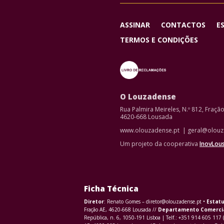
ASSINAR
CONTACTOS
E
TERMOS E CONDIÇÕES
O Louzadense
Rua Palmira Meireles, N.º 812, Fraçã
4620-668 Lousada
www.olouzadense.pt | geral@olouz
Um projeto da cooperativa
InovLou
Ficha Técnica
Diretor
: Renato Gomes – diretor@olouzadense.pt •
Estatu
Fração AE, 4620-668 Lousada //
Departamento Comerci
República, n. 6, 1050-191 Lisboa | Telf.: +351 914 605 117 