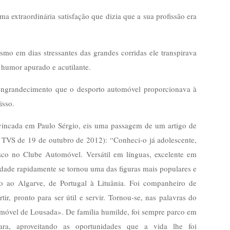
 extraordinária satisfação que dizia que a sua profissão era
smo em dias stressantes das grandes corridas ele transpirava
 humor apurado e acutilante.
o engrandecimento que o desporto automóvel proporcionava à
isso.
o vincada em Paulo Sérgio, eis uma passagem de um artigo de
 TVS de 19 de outubro de 2012): “Conheci-o já adolescente,
sco no Clube Automóvel. Versátil em línguas, excelente em
idade rapidamente se tornou uma das figuras mais populares e
o ao Algarve, de Portugal à Lituânia. Foi companheiro de
r, pronto para ser útil e servir. Tornou-se, nas palavras do
móvel de Lousada». De família humilde, foi sempre parco em
ra, aproveitando as oportunidades que a vida lhe foi