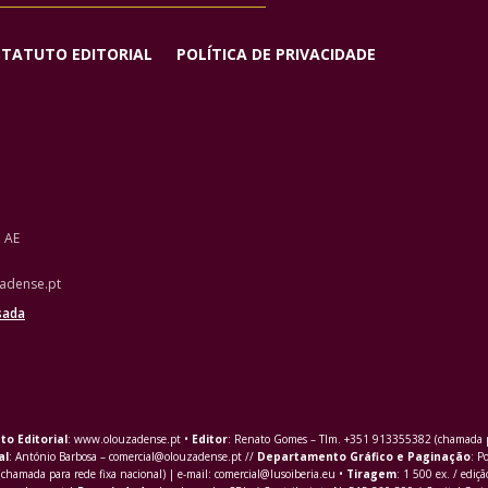
STATUTO EDITORIAL
POLÍTICA DE PRIVACIDADE
o AE
adense.pt
sada
to Editorial
: www.olouzadense.pt •
Editor
: Renato Gomes – Tlm. +351 913355382 (chamada pa
al
: António Barbosa – comercial@olouzadense.pt //
Departamento Gráfico e Paginação
: P
(chamada para rede fixa nacional) | e-mail: comercial@lusoiberia.eu •
Tiragem
: 1 500 ex. / ediçã