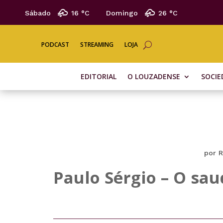
Sábado
16 °
C
Domingo
26 °
C
PODCAST
STREAMING
LOJA
EDITORIAL
O LOUZADENSE
SOCIE
por
R
Paulo Sérgio – O sa