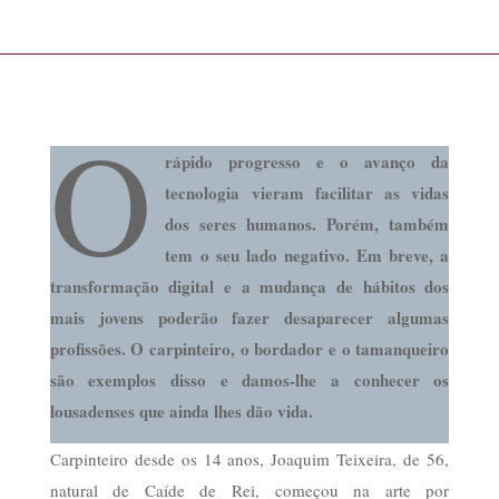
O
rápido progresso e o avanço da
tecnologia vieram facilitar as vidas
dos seres humanos. Porém, também
tem o seu lado negativo. Em breve, a
transformação digital e a mudança de hábitos dos
mais jovens poderão fazer desaparecer algumas
profissões. O carpinteiro, o bordador e o tamanqueiro
são exemplos disso e damos-lhe a conhecer os
lousadenses que ainda lhes dão vida.
Carpinteiro desde os 14 anos, Joaquim Teixeira, de 56,
natural de Caíde de Rei, começou na arte por