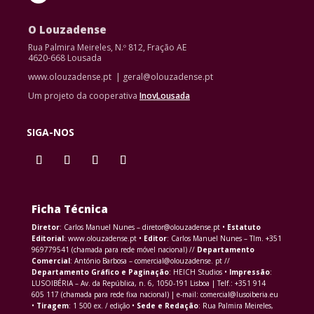
O Louzadense
Rua Palmira Meireles, N.º 812, Fração AE
4620-668 Lousada
www.olouzadense.pt | geral@olouzadense.pt
Um projeto da cooperativa
InovLousada
SIGA-NOS
Ficha Técnica
Diretor
: Carlos Manuel Nunes – diretor@olouzadense.pt •
Estatuto
Editorial
: www.olouzadense.pt •
Editor
: Carlos Manuel Nunes – Tlm. +351
969779541 (chamada para rede móvel nacional) //
Departamento
Comercial
: António Barbosa – comercial@olouzadense. pt //
Departamento Gráfico e Paginação
: HEICH Studios •
Impressão
:
LUSOIBÉRIA – Av. da República, n. 6, 1050-191 Lisboa | Telf.: +351 914
605 117 (chamada para rede fixa nacional) | e-mail: comercial@lusoiberia.eu
•
Tiragem
: 1 500 ex. / edição •
Sede e Redação
: Rua Palmira Meireles,