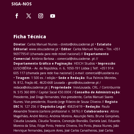
SIGA-NOS
Ficha Técnica
Diretor
: Carlos Manuel Nunes – diretor@olouzadense.pt •
Estatuto
Editorial
: www.olouzadense.pt •
Editor
: Carlos Manuel Nunes – Tlm. +351
969779541 (chamada para rede móvel nacional) //
Departamento
Comercial
: António Barbosa – comercial@olouzadense. pt //
Departamento Gráfico e Paginação
: HEICH Studios •
Impressão
:
LUSOIBÉRIA – Av. da República, n. 6, 1050-191 Lisboa | Telf.: +351 914
605 117 (chamada para rede fixa nacional) | e-mail: comercial@lusoiberia.eu
•
Tiragem
: 1 500 ex. / edição •
Sede e Redação
: Rua Palmira Meireles,
N. 812, Fração AE, 4620-668 Lousada – geral@olouzadense.pt /
redacao@olouzadense.pt |
Propriedade
: InovLousada, CRL. / Contribuinte
N. 515 360 899 / Capital Social €50.000€ /
Conselho de Administração
:
Presidente, José Diogo Fernandes; Vice-presidente, Carlos Manuel Soares
Nunes; Vice-presidente, Ricardo Jorge Ribeiro de Sousa Oliveira //
Registo
ERC
N. 127 256 //
Depósito Legal
: 458254/19 •
Redação
: Paulo
Alexandre Teixeira (carteira profissional n. 5876) //
Colaboradores
: Altino
Magalhães, André Moniz, Andreia Moreira, Assunção Neto, Bruna Gonçalves,
Cláudia Lousada, Cláudia Teixeira, Conceição Brandão, Daniela Leal, Eduardo
Moreira da Silva, Filipa Pinto, Helena Oliveira, Íris Pinto, Jéssica Nunes, João
Henrique Fernandes, Joaquim Aires, José Carlos Carvalheiras, José Carlos