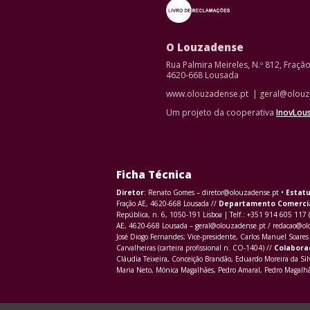
O Louzadense
Rua Palmira Meireles, N.º 812, Fraçã
4620-668 Lousada
www.olouzadense.pt | geral@olouz
Um projeto da cooperativa
InovLou
Ficha Técnica
Diretor
: Renato Gomes – diretor@olouzadense.pt •
Estatu
Fração AE, 4620-668 Lousada //
Departamento Comerci
República, n. 6, 1050-191 Lisboa | Telf.: +351 914 605 117 
AE, 4620-668 Lousada – geral@olouzadense.pt / redacao@o
José Diogo Fernandes; Vice-presidente, Carlos Manuel Soares 
Carvalheiras (carteira profissional n. CO-1404) //
Colabora
Cláudia Teixeira, Conceição Brandão, Eduardo Moreira da Sil
Maria Neto, Mónica Magalhães, Pedro Amaral, Pedro Magalhãe