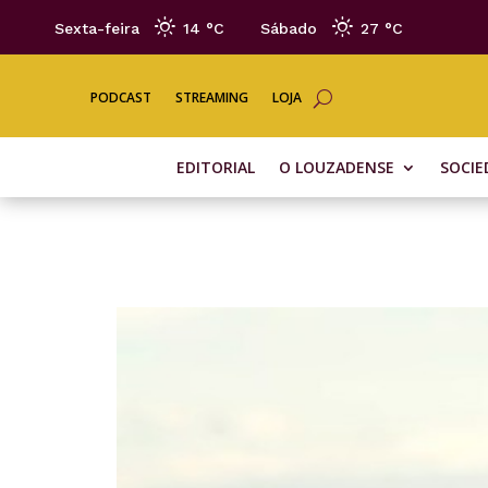
Sexta-feira
14 °
C
Sábado
27 °
C
PODCAST
STREAMING
LOJA
EDITORIAL
O LOUZADENSE
SOCIE