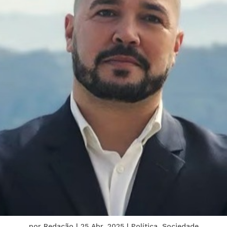
por
Redação
|
25 Abr, 2025
|
Política
,
Sociedade