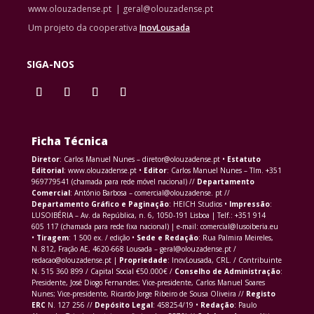
www.olouzadense.pt | geral@olouzadense.pt
Um projeto da cooperativa
InovLousada
SIGA-NOS
Ficha Técnica
Diretor
: Carlos Manuel Nunes – diretor@olouzadense.pt •
Estatuto
Editorial
: www.olouzadense.pt •
Editor
: Carlos Manuel Nunes – Tlm. +351
969779541 (chamada para rede móvel nacional) //
Departamento
Comercial
: António Barbosa – comercial@olouzadense. pt //
Departamento Gráfico e Paginação
: HEICH Studios •
Impressão
:
LUSOIBÉRIA – Av. da República, n. 6, 1050-191 Lisboa | Telf.: +351 914
605 117 (chamada para rede fixa nacional) | e-mail: comercial@lusoiberia.eu
•
Tiragem
: 1 500 ex. / edição •
Sede e Redação
: Rua Palmira Meireles,
N. 812, Fração AE, 4620-668 Lousada – geral@olouzadense.pt /
redacao@olouzadense.pt |
Propriedade
: InovLousada, CRL. / Contribuinte
N. 515 360 899 / Capital Social €50.000€ /
Conselho de Administração
:
Presidente, José Diogo Fernandes; Vice-presidente, Carlos Manuel Soares
Nunes; Vice-presidente, Ricardo Jorge Ribeiro de Sousa Oliveira //
Registo
ERC
N. 127 256 //
Depósito Legal
: 458254/19 •
Redação
: Paulo