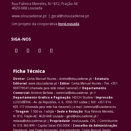
Rua Palmira Meireles, N.º 812, Fração AE
4620-668 Lousada
www.olouzadense.pt | geral@olouzadense.pt
Um projeto da cooperativa
InovLousada
SIGA-NOS
Ficha Técnica
Diretor
: Carlos Manuel Nunes – diretor@olouzadense.pt •
Estatuto
Editorial
: www.olouzadense.pt •
Editor
: Carlos Manuel Nunes – Tlm. +351
969779541 (chamada para rede móvel nacional) //
Departamento
Comercial
: António Barbosa – comercial@olouzadense. pt //
Departamento Gráfico e Paginação
: HEICH Studios •
Impressão
:
LUSOIBÉRIA – Av. da República, n. 6, 1050-191 Lisboa | Telf.: +351 914
605 117 (chamada para rede fixa nacional) | e-mail: comercial@lusoiberia.eu
•
Tiragem
: 1 500 ex. / edição •
Sede e Redação
: Rua Palmira Meireles,
N. 812, Fração AE, 4620-668 Lousada – geral@olouzadense.pt /
redacao@olouzadense.pt |
Propriedade
: InovLousada, CRL. / Contribuinte
N. 515 360 899 / Capital Social €50.000€ /
Conselho de Administração
:
Presidente, José Diogo Fernandes; Vice-presidente, Carlos Manuel Soares