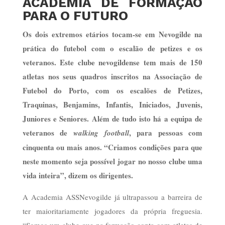
ACADEMIA DE FORMAÇÃO
PARA O FUTURO
Os dois extremos etários tocam-se em Nevogilde na
prática do futebol com o escalão de petizes e os
veteranos. Este clube nevogildense tem mais de 150
atletas nos seus quadros inscritos na Associação de
Futebol do Porto, com os escalões de Petizes,
Traquinas, Benjamins, Infantis, Iniciados, Juvenis,
Juniores e Seniores. Além de tudo isto há a equipa de
veteranos de
, para pessoas com
walking football
cinquenta ou mais anos. “Criamos condições para que
neste momento seja possível jogar no nosso clube uma
vida inteira”, dizem os dirigentes.
A Academia ASSNevogilde já ultrapassou a barreira de
ter maioritariamente jogadores da própria freguesia.
“Somos um clube que na formação conta com atletas de