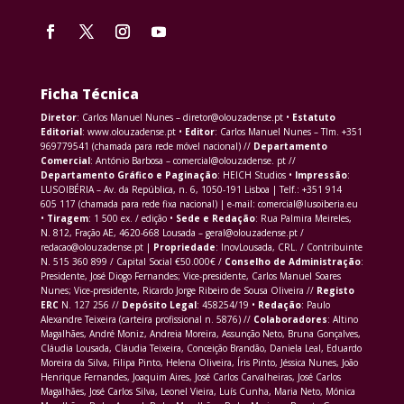
Ficha Técnica
Diretor
: Carlos Manuel Nunes – diretor@olouzadense.pt •
Estatuto
Editorial
: www.olouzadense.pt •
Editor
: Carlos Manuel Nunes – Tlm. +351
969779541 (chamada para rede móvel nacional) //
Departamento
Comercial
: António Barbosa – comercial@olouzadense. pt //
Departamento Gráfico e Paginação
: HEICH Studios •
Impressão
:
LUSOIBÉRIA – Av. da República, n. 6, 1050-191 Lisboa | Telf.: +351 914
605 117 (chamada para rede fixa nacional) | e-mail: comercial@lusoiberia.eu
•
Tiragem
: 1 500 ex. / edição •
Sede e Redação
: Rua Palmira Meireles,
N. 812, Fração AE, 4620-668 Lousada – geral@olouzadense.pt /
redacao@olouzadense.pt |
Propriedade
: InovLousada, CRL. / Contribuinte
N. 515 360 899 / Capital Social €50.000€ /
Conselho de Administração
:
Presidente, José Diogo Fernandes; Vice-presidente, Carlos Manuel Soares
Nunes; Vice-presidente, Ricardo Jorge Ribeiro de Sousa Oliveira //
Registo
ERC
N. 127 256 //
Depósito Legal
: 458254/19 •
Redação
: Paulo
Alexandre Teixeira (carteira profissional n. 5876) //
Colaboradores
: Altino
Magalhães, André Moniz, Andreia Moreira, Assunção Neto, Bruna Gonçalves,
Cláudia Lousada, Cláudia Teixeira, Conceição Brandão, Daniela Leal, Eduardo
Moreira da Silva, Filipa Pinto, Helena Oliveira, Íris Pinto, Jéssica Nunes, João
Henrique Fernandes, Joaquim Aires, José Carlos Carvalheiras, José Carlos
Magalhães, José Carlos Silva, Leonel Vieira, Luís Cunha, Maria Neto, Mónica