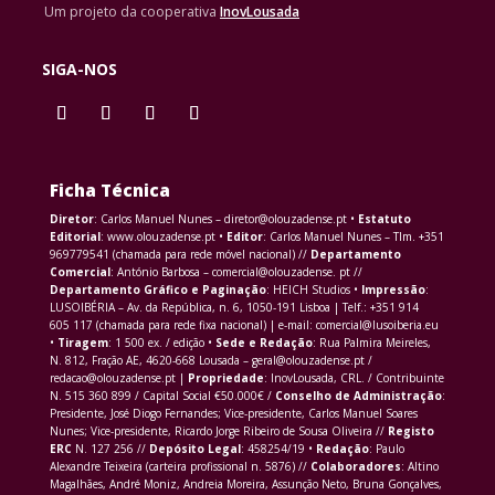
Um projeto da cooperativa
InovLousada
SIGA-NOS
Ficha Técnica
Diretor
: Carlos Manuel Nunes – diretor@olouzadense.pt •
Estatuto
Editorial
: www.olouzadense.pt •
Editor
: Carlos Manuel Nunes – Tlm. +351
969779541 (chamada para rede móvel nacional) //
Departamento
Comercial
: António Barbosa – comercial@olouzadense. pt //
Departamento Gráfico e Paginação
: HEICH Studios •
Impressão
:
LUSOIBÉRIA – Av. da República, n. 6, 1050-191 Lisboa | Telf.: +351 914
605 117 (chamada para rede fixa nacional) | e-mail: comercial@lusoiberia.eu
•
Tiragem
: 1 500 ex. / edição •
Sede e Redação
: Rua Palmira Meireles,
N. 812, Fração AE, 4620-668 Lousada – geral@olouzadense.pt /
redacao@olouzadense.pt |
Propriedade
: InovLousada, CRL. / Contribuinte
N. 515 360 899 / Capital Social €50.000€ /
Conselho de Administração
:
Presidente, José Diogo Fernandes; Vice-presidente, Carlos Manuel Soares
Nunes; Vice-presidente, Ricardo Jorge Ribeiro de Sousa Oliveira //
Registo
ERC
N. 127 256 //
Depósito Legal
: 458254/19 •
Redação
: Paulo
Alexandre Teixeira (carteira profissional n. 5876) //
Colaboradores
: Altino
Magalhães, André Moniz, Andreia Moreira, Assunção Neto, Bruna Gonçalves,