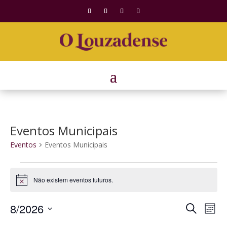
Eventos Municipais
Eventos
Eventos Municipais
Eventos
Não existem eventos futuros.
Aviso
Naveg
Na
8/2026
Pesquisar
Mês
de
de
Selecione