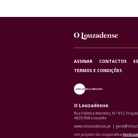
ASSINAR
CONTACTOS
E
TERMOS E CONDIÇÕES
O Louzadense
Rua Palmira Meireles, N.º 812, Fraçã
4620-668 Lousada
www.olouzadense.pt | geral@olouz
Um projeto da cooperativa
InovLou