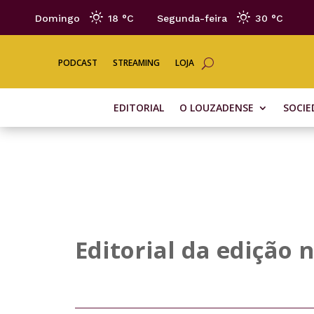
Domingo
18 °
C
Segunda-feira
30 °
C
PODCAST
STREAMING
LOJA
EDITORIAL
O LOUZADENSE
SOCIE
Editorial da edição n