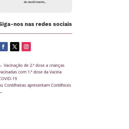
de recolhimento,...
Siga-nos nas redes sociais
←
Vacinação de 2.ª dose a crianças
vacinadas com 1.ª dose da Vacina
COVID-19
As Contilheiras apresentam Contilhices
→