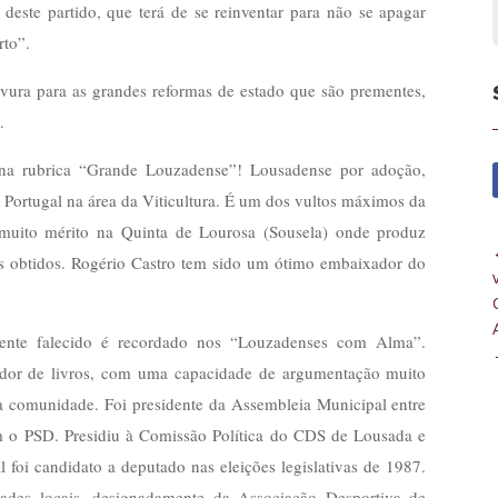
 deste partido, que terá de se reinventar para não se apagar
rto”.
vura para as grandes reformas de estado que são prementes,
.
na rubrica “Grande Louzadense”! Lousadense por adoção,
 Portugal na área da Viticultura. É um dos vultos máximos da
 muito mérito na Quinta de Lourosa (Sousela) onde produz
s obtidos. Rogério Castro tem sido um ótimo embaixador do
ente falecido é recordado nos “Louzadenses com Alma”.
or de livros, com uma capacidade de argumentação muito
sa comunidade. Foi presidente da Assembleia Municipal entre
m o PSD. Presidiu à Comissão Política do CDS de Lousada e
al foi candidato a deputado nas eleições legislativas de 1987.
idades locais, designadamente da Associação Desportiva de