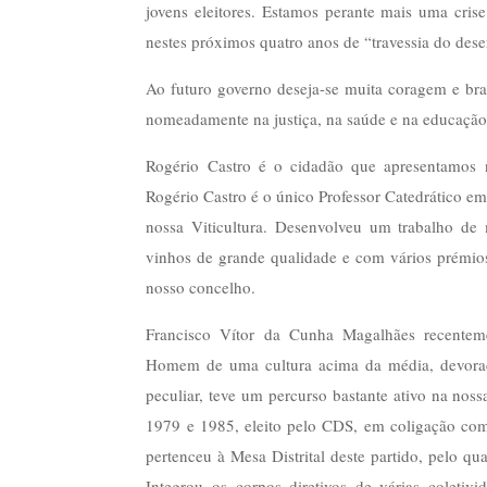
jovens eleitores. Estamos perante mais uma crise
nestes próximos quatro anos de “travessia do dese
Ao futuro governo deseja-se muita coragem e bra
nomeadamente na justiça, na saúde e na educação
Rogério Castro é o cidadão que apresentamos 
Rogério Castro é o único Professor Catedrático em
nossa Viticultura. Desenvolveu um trabalho de
vinhos de grande qualidade e com vários prémio
nosso concelho.
Francisco Vítor da Cunha Magalhães recentem
Homem de uma cultura acima da média, devorad
peculiar, teve um percurso bastante ativo na nos
1979 e 1985, eleito pelo CDS, em coligação co
pertenceu à Mesa Distrital deste partido, pelo qu
Integrou os corpos diretivos de várias coletiv