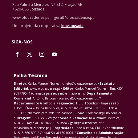
Rua Palmira Meireles, N.º 812, Fração AE
4620-668 Lousada
www.olouzadense.pt | geral@olouzadense.pt
Um projeto da cooperativa
InovLousada
SIGA-NOS
Ficha Técnica
Diretor
: Carlos Manuel Nunes – diretor@olouzadense.pt •
Estatuto
Editorial
: www.olouzadense.pt •
Editor
: Carlos Manuel Nunes – Tlm. +351
969779541 (chamada para rede móvel nacional) //
Departamento
Comercial
: António Barbosa – comercial@olouzadense. pt //
Departamento Gráfico e Paginação
: HEICH Studios •
Impressão
:
LUSOIBÉRIA – Av. da República, n. 6, 1050-191 Lisboa | Telf.: +351 914
605 117 (chamada para rede fixa nacional) | e-mail: comercial@lusoiberia.eu
•
Tiragem
: 1 500 ex. / edição •
Sede e Redação
: Rua Palmira Meireles,
N. 812, Fração AE, 4620-668 Lousada – geral@olouzadense.pt /
redacao@olouzadense.pt |
Propriedade
: InovLousada, CRL. / Contribuinte
N. 515 360 899 / Capital Social €50.000€ /
Conselho de Administração
:
Presidente, José Diogo Fernandes; Vice-presidente, Carlos Manuel Soares