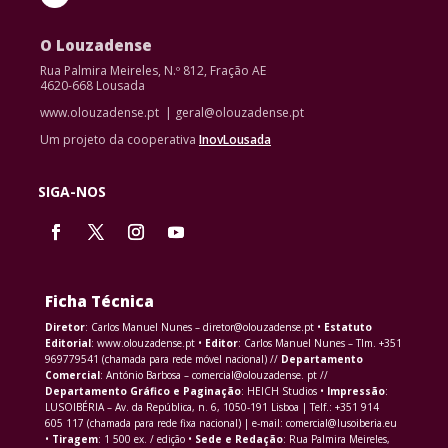
O Louzadense
Rua Palmira Meireles, N.º 812, Fração AE
4620-668 Lousada
www.olouzadense.pt | geral@olouzadense.pt
Um projeto da cooperativa
InovLousada
SIGA-NOS
Ficha Técnica
Diretor
: Carlos Manuel Nunes – diretor@olouzadense.pt •
Estatuto
Editorial
: www.olouzadense.pt •
Editor
: Carlos Manuel Nunes – Tlm. +351
969779541 (chamada para rede móvel nacional) //
Departamento
Comercial
: António Barbosa – comercial@olouzadense. pt //
Departamento Gráfico e Paginação
: HEICH Studios •
Impressão
:
LUSOIBÉRIA – Av. da República, n. 6, 1050-191 Lisboa | Telf.: +351 914
605 117 (chamada para rede fixa nacional) | e-mail: comercial@lusoiberia.eu
•
Tiragem
: 1 500 ex. / edição •
Sede e Redação
: Rua Palmira Meireles,