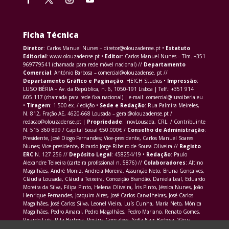
Ficha Técnica
Diretor
: Carlos Manuel Nunes – diretor@olouzadense.pt •
Estatuto
Editorial
: www.olouzadense.pt •
Editor
: Carlos Manuel Nunes – Tlm. +351
969779541 (chamada para rede móvel nacional) //
Departamento
Comercial
: António Barbosa – comercial@olouzadense. pt //
Departamento Gráfico e Paginação
: HEICH Studios •
Impressão
:
LUSOIBÉRIA – Av. da República, n. 6, 1050-191 Lisboa | Telf.: +351 914
605 117 (chamada para rede fixa nacional) | e-mail: comercial@lusoiberia.eu
•
Tiragem
: 1 500 ex. / edição •
Sede e Redação
: Rua Palmira Meireles,
N. 812, Fração AE, 4620-668 Lousada – geral@olouzadense.pt /
redacao@olouzadense.pt |
Propriedade
: InovLousada, CRL. / Contribuinte
N. 515 360 899 / Capital Social €50.000€ /
Conselho de Administração
:
Presidente, José Diogo Fernandes; Vice-presidente, Carlos Manuel Soares
Nunes; Vice-presidente, Ricardo Jorge Ribeiro de Sousa Oliveira //
Registo
ERC
N. 127 256 //
Depósito Legal
: 458254/19 •
Redação
: Paulo
Alexandre Teixeira (carteira profissional n. 5876) //
Colaboradores
: Altino
Magalhães, André Moniz, Andreia Moreira, Assunção Neto, Bruna Gonçalves,
Cláudia Lousada, Cláudia Teixeira, Conceição Brandão, Daniela Leal, Eduardo
Moreira da Silva, Filipa Pinto, Helena Oliveira, Íris Pinto, Jéssica Nunes, João
Henrique Fernandes, Joaquim Aires, José Carlos Carvalheiras, José Carlos
Magalhães, José Carlos Silva, Leonel Vieira, Luís Cunha, Maria Neto, Mónica
Magalhães, Pedro Amaral, Pedro Magalhães, Pedro Mariano, Renato Gomes,
Ricardo Luís, Rita Barbosa, Rosária Gonçalves, Sofia Nair Barbosa, Vânia
Morais Martins