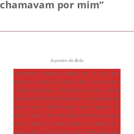
chamavam por mim”
Segredos da Bola
O lousadense Francisco Martins, de 72 anos, ficou
famoso no futebol local como Chico Doceiro. Era o
estratega da equipa, o distribuidor de jogo e exímio
marcador de lances de bola parada. É considerado por
muitos como o melhor jogador da sua geração. “Eu
podia ter dado o salto para equipas maiores, mas naquele
tempo o futebol era muito incerto e o trabalho estava
acima de tudo”, diz este nosso entrevistado, que aceitou