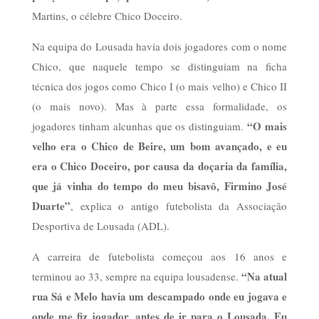
Martins, o célebre Chico Doceiro.
Na equipa do Lousada havia dois jogadores com o nome
Chico, que naquele tempo se distinguiam na ficha
técnica dos jogos como Chico I (o mais velho) e Chico II
(o mais novo). Mas à parte essa formalidade, os
“O mais
jogadores tinham alcunhas que os distinguiam.
velho era o Chico de Beire, um bom avançado, e eu
era o Chico Doceiro, por causa da doçaria da família,
que já vinha do tempo do meu bisavô, Firmino José
Duarte”
, explica o antigo futebolista da Associação
Desportiva de Lousada (ADL).
A carreira de futebolista começou aos 16 anos e
“Na atual
terminou ao 33, sempre na equipa lousadense.
rua Sá e Melo havia um descampado onde eu jogava e
onde me fiz jogador, antes de ir para o Lousada. Eu