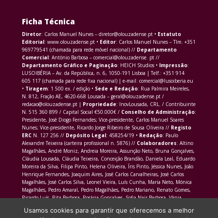
Ficha Técnica
Diretor
: Carlos Manuel Nunes – diretor@olouzadense.pt •
Estatuto
Editorial
: www.olouzadense.pt •
Editor
: Carlos Manuel Nunes – Tlm. +351
969779541 (chamada para rede móvel nacional) //
Departamento
Comercial
: António Barbosa – comercial@olouzadense. pt //
Departamento Gráfico e Paginação
: HEICH Studios •
Impressão
:
LUSOIBÉRIA – Av. da República, n. 6, 1050-191 Lisboa | Telf.: +351 914
605 117 (chamada para rede fixa nacional) | e-mail: comercial@lusoiberia.eu
•
Tiragem
: 1 500 ex. / edição •
Sede e Redação
: Rua Palmira Meireles,
N. 812, Fração AE, 4620-668 Lousada – geral@olouzadense.pt /
redacao@olouzadense.pt |
Propriedade
: InovLousada, CRL. / Contribuinte
N. 515 360 899 / Capital Social €50.000€ /
Conselho de Administração
:
Presidente, José Diogo Fernandes; Vice-presidente, Carlos Manuel Soares
Nunes; Vice-presidente, Ricardo Jorge Ribeiro de Sousa Oliveira //
Registo
ERC
N. 127 256 //
Depósito Legal
: 458254/19 •
Redação
: Paulo
Alexandre Teixeira (carteira profissional n. 5876) //
Colaboradores
: Altino
Magalhães, André Moniz, Andreia Moreira, Assunção Neto, Bruna Gonçalves,
Cláudia Lousada, Cláudia Teixeira, Conceição Brandão, Daniela Leal, Eduardo
Moreira da Silva, Filipa Pinto, Helena Oliveira, Íris Pinto, Jéssica Nunes, João
Henrique Fernandes, Joaquim Aires, José Carlos Carvalheiras, José Carlos
Magalhães, José Carlos Silva, Leonel Vieira, Luís Cunha, Maria Neto, Mónica
Magalhães, Pedro Amaral, Pedro Magalhães, Pedro Mariano, Renato Gomes,
Ricardo Luís, Rita Barbosa, Rosária Gonçalves, Sofia Nair Barbosa, Vânia
Morais Martins
Usamos cookies para garantir que oferecemos a melhor