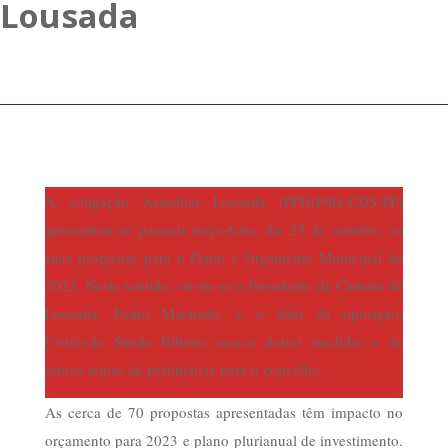
Lousada
A coligação Acreditar Lousada (PPD(PSD-CDS-PP)
apresentou na passada terça-feira, dia 25 de outubro, as
suas propostas para o Plano e Orçamento Municipal de
2023. Neste sentido, ouviu-se o Presidente da Câmara de
Lousada, Pedro Machado, e o líder da oposição,
Cristóvão Simão Ribeiro acerca destas medidas e de
outros temas de pertinência para o concelho.
As cerca de 70 propostas apresentadas têm impacto no
orçamento para 2023 e plano plurianual de investimento.