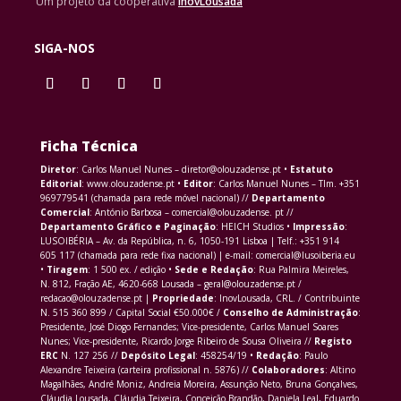
Um projeto da cooperativa
InovLousada
SIGA-NOS
Ficha Técnica
Diretor
: Carlos Manuel Nunes – diretor@olouzadense.pt •
Estatuto
Editorial
: www.olouzadense.pt •
Editor
: Carlos Manuel Nunes – Tlm. +351
969779541 (chamada para rede móvel nacional) //
Departamento
Comercial
: António Barbosa – comercial@olouzadense. pt //
Departamento Gráfico e Paginação
: HEICH Studios •
Impressão
:
LUSOIBÉRIA – Av. da República, n. 6, 1050-191 Lisboa | Telf.: +351 914
605 117 (chamada para rede fixa nacional) | e-mail: comercial@lusoiberia.eu
•
Tiragem
: 1 500 ex. / edição •
Sede e Redação
: Rua Palmira Meireles,
N. 812, Fração AE, 4620-668 Lousada – geral@olouzadense.pt /
redacao@olouzadense.pt |
Propriedade
: InovLousada, CRL. / Contribuinte
N. 515 360 899 / Capital Social €50.000€ /
Conselho de Administração
:
Presidente, José Diogo Fernandes; Vice-presidente, Carlos Manuel Soares
Nunes; Vice-presidente, Ricardo Jorge Ribeiro de Sousa Oliveira //
Registo
ERC
N. 127 256 //
Depósito Legal
: 458254/19 •
Redação
: Paulo
Alexandre Teixeira (carteira profissional n. 5876) //
Colaboradores
: Altino
Magalhães, André Moniz, Andreia Moreira, Assunção Neto, Bruna Gonçalves,
Cláudia Lousada, Cláudia Teixeira, Conceição Brandão, Daniela Leal, Eduardo