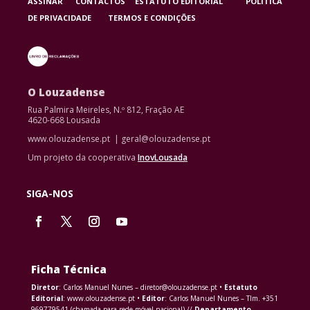
ASSINAR
CONTACTOS
ESTATUTO EDITORIAL
POLÍTICA
DE PRIVACIDADE
TERMOS E CONDIÇÕES
O Louzadense
Rua Palmira Meireles, N.º 812, Fração AE
4620-668 Lousada
www.olouzadense.pt | geral@olouzadense.pt
Um projeto da cooperativa
InovLousada
SIGA-NOS
Ficha Técnica
Diretor
: Carlos Manuel Nunes – diretor@olouzadense.pt •
Estatuto
Editorial
: www.olouzadense.pt •
Editor
: Carlos Manuel Nunes – Tlm. +351
969779541 (chamada para rede móvel nacional) //
Departamento