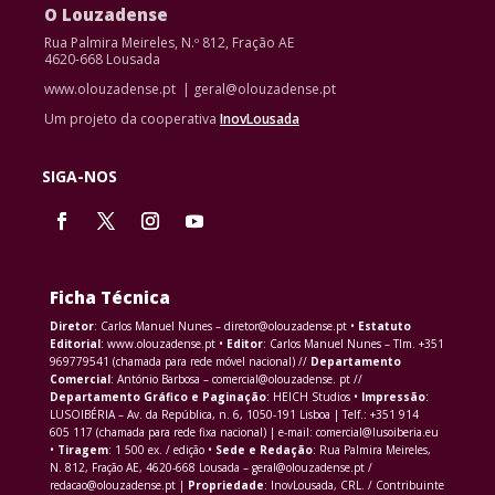
O Louzadense
Rua Palmira Meireles, N.º 812, Fração AE
4620-668 Lousada
www.olouzadense.pt | geral@olouzadense.pt
Um projeto da cooperativa
InovLousada
SIGA-NOS
Ficha Técnica
Diretor
: Carlos Manuel Nunes – diretor@olouzadense.pt •
Estatuto
Editorial
: www.olouzadense.pt •
Editor
: Carlos Manuel Nunes – Tlm. +351
969779541 (chamada para rede móvel nacional) //
Departamento
Comercial
: António Barbosa – comercial@olouzadense. pt //
Departamento Gráfico e Paginação
: HEICH Studios •
Impressão
:
LUSOIBÉRIA – Av. da República, n. 6, 1050-191 Lisboa | Telf.: +351 914
605 117 (chamada para rede fixa nacional) | e-mail: comercial@lusoiberia.eu
•
Tiragem
: 1 500 ex. / edição •
Sede e Redação
: Rua Palmira Meireles,
N. 812, Fração AE, 4620-668 Lousada – geral@olouzadense.pt /
redacao@olouzadense.pt |
Propriedade
: InovLousada, CRL. / Contribuinte