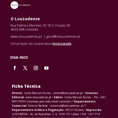
O Louzadense
Rua Palmira Meireles, N.º 812, Fração AE
4620-668 Lousada
www.olouzadense.pt | geral@olouzadense.pt
Um projeto da cooperativa
InovLousada
SIGA-NOS
Ficha Técnica
Diretor
: Carlos Manuel Nunes – diretor@olouzadense.pt •
Estatuto
Editorial
: www.olouzadense.pt •
Editor
: Carlos Manuel Nunes – Tlm. +351
969779541 (chamada para rede móvel nacional) //
Departamento
Comercial
: António Barbosa – comercial@olouzadense. pt //
Departamento Gráfico e Paginação
: HEICH Studios •
Impressão
:
LUSOIBÉRIA – Av. da República, n. 6, 1050-191 Lisboa | Telf.: +351 914