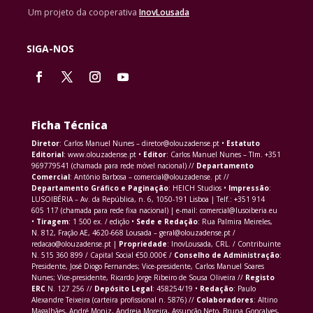
Um projeto da cooperativa
InovLousada
SIGA-NOS
Ficha Técnica
Diretor
: Carlos Manuel Nunes – diretor@olouzadense.pt •
Estatuto
Editorial
: www.olouzadense.pt •
Editor
: Carlos Manuel Nunes – Tlm. +351
969779541 (chamada para rede móvel nacional) //
Departamento
Comercial
: António Barbosa – comercial@olouzadense. pt //
Departamento Gráfico e Paginação
: HEICH Studios •
Impressão
:
LUSOIBÉRIA – Av. da República, n. 6, 1050-191 Lisboa | Telf.: +351 914
605 117 (chamada para rede fixa nacional) | e-mail: comercial@lusoiberia.eu
•
Tiragem
: 1 500 ex. / edição •
Sede e Redação
: Rua Palmira Meireles,
N. 812, Fração AE, 4620-668 Lousada – geral@olouzadense.pt /
redacao@olouzadense.pt |
Propriedade
: InovLousada, CRL. / Contribuinte
N. 515 360 899 / Capital Social €50.000€ /
Conselho de Administração
:
Presidente, José Diogo Fernandes; Vice-presidente, Carlos Manuel Soares
Nunes; Vice-presidente, Ricardo Jorge Ribeiro de Sousa Oliveira //
Registo
ERC
N. 127 256 //
Depósito Legal
: 458254/19 •
Redação
: Paulo
Alexandre Teixeira (carteira profissional n. 5876) //
Colaboradores
: Altino
Magalhães, André Moniz, Andreia Moreira, Assunção Neto, Bruna Gonçalves,