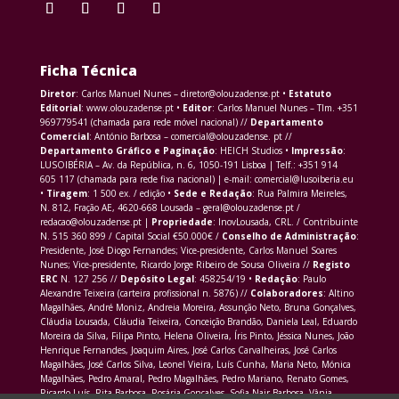
Ficha Técnica
Diretor
: Carlos Manuel Nunes – diretor@olouzadense.pt •
Estatuto
Editorial
: www.olouzadense.pt •
Editor
: Carlos Manuel Nunes – Tlm. +351
969779541 (chamada para rede móvel nacional) //
Departamento
Comercial
: António Barbosa – comercial@olouzadense. pt //
Departamento Gráfico e Paginação
: HEICH Studios •
Impressão
:
LUSOIBÉRIA – Av. da República, n. 6, 1050-191 Lisboa | Telf.: +351 914
605 117 (chamada para rede fixa nacional) | e-mail: comercial@lusoiberia.eu
•
Tiragem
: 1 500 ex. / edição •
Sede e Redação
: Rua Palmira Meireles,
N. 812, Fração AE, 4620-668 Lousada – geral@olouzadense.pt /
redacao@olouzadense.pt |
Propriedade
: InovLousada, CRL. / Contribuinte
N. 515 360 899 / Capital Social €50.000€ /
Conselho de Administração
:
Presidente, José Diogo Fernandes; Vice-presidente, Carlos Manuel Soares
Nunes; Vice-presidente, Ricardo Jorge Ribeiro de Sousa Oliveira //
Registo
ERC
N. 127 256 //
Depósito Legal
: 458254/19 •
Redação
: Paulo
Alexandre Teixeira (carteira profissional n. 5876) //
Colaboradores
: Altino
Magalhães, André Moniz, Andreia Moreira, Assunção Neto, Bruna Gonçalves,
Cláudia Lousada, Cláudia Teixeira, Conceição Brandão, Daniela Leal, Eduardo
Moreira da Silva, Filipa Pinto, Helena Oliveira, Íris Pinto, Jéssica Nunes, João
Henrique Fernandes, Joaquim Aires, José Carlos Carvalheiras, José Carlos
Magalhães, José Carlos Silva, Leonel Vieira, Luís Cunha, Maria Neto, Mónica
Magalhães, Pedro Amaral, Pedro Magalhães, Pedro Mariano, Renato Gomes,
Ricardo Luís, Rita Barbosa, Rosária Gonçalves, Sofia Nair Barbosa, Vânia