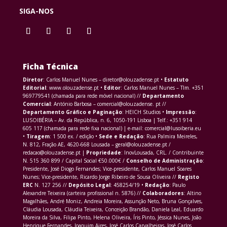
SIGA-NOS
Ficha Técnica
Diretor
: Carlos Manuel Nunes – diretor@olouzadense.pt •
Estatuto
Editorial
: www.olouzadense.pt •
Editor
: Carlos Manuel Nunes – Tlm. +351
969779541 (chamada para rede móvel nacional) //
Departamento
Comercial
: António Barbosa – comercial@olouzadense. pt //
Departamento Gráfico e Paginação
: HEICH Studios •
Impressão
:
LUSOIBÉRIA – Av. da República, n. 6, 1050-191 Lisboa | Telf.: +351 914
605 117 (chamada para rede fixa nacional) | e-mail: comercial@lusoiberia.eu
•
Tiragem
: 1 500 ex. / edição •
Sede e Redação
: Rua Palmira Meireles,
N. 812, Fração AE, 4620-668 Lousada – geral@olouzadense.pt /
redacao@olouzadense.pt |
Propriedade
: InovLousada, CRL. / Contribuinte
N. 515 360 899 / Capital Social €50.000€ /
Conselho de Administração
:
Presidente, José Diogo Fernandes; Vice-presidente, Carlos Manuel Soares
Nunes; Vice-presidente, Ricardo Jorge Ribeiro de Sousa Oliveira //
Registo
ERC
N. 127 256 //
Depósito Legal
: 458254/19 •
Redação
: Paulo
Alexandre Teixeira (carteira profissional n. 5876) //
Colaboradores
: Altino
Magalhães, André Moniz, Andreia Moreira, Assunção Neto, Bruna Gonçalves,
Cláudia Lousada, Cláudia Teixeira, Conceição Brandão, Daniela Leal, Eduardo
Moreira da Silva, Filipa Pinto, Helena Oliveira, Íris Pinto, Jéssica Nunes, João
Henrique Fernandes, Joaquim Aires, José Carlos Carvalheiras, José Carlos