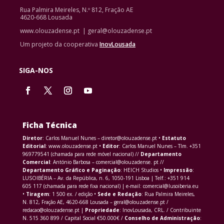
Rua Palmira Meireles, N.º 812, Fração AE
4620-668 Lousada
www.olouzadense.pt | geral@olouzadense.pt
Um projeto da cooperativa
InovLousada
SIGA-NOS
Ficha Técnica
Diretor
: Carlos Manuel Nunes – diretor@olouzadense.pt •
Estatuto
Editorial
: www.olouzadense.pt •
Editor
: Carlos Manuel Nunes – Tlm. +351
969779541 (chamada para rede móvel nacional) //
Departamento
Comercial
: António Barbosa – comercial@olouzadense. pt //
Departamento Gráfico e Paginação
: HEICH Studios •
Impressão
:
LUSOIBÉRIA – Av. da República, n. 6, 1050-191 Lisboa | Telf.: +351 914
605 117 (chamada para rede fixa nacional) | e-mail: comercial@lusoiberia.eu
•
Tiragem
: 1 500 ex. / edição •
Sede e Redação
: Rua Palmira Meireles,
N. 812, Fração AE, 4620-668 Lousada – geral@olouzadense.pt /
redacao@olouzadense.pt |
Propriedade
: InovLousada, CRL. / Contribuinte
N. 515 360 899 / Capital Social €50.000€ /
Conselho de Administração
: