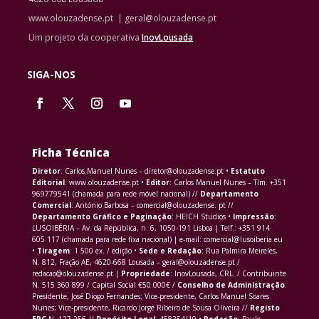
www.olouzadense.pt | geral@olouzadense.pt
Um projeto da cooperativa
InovLousada
SIGA-NOS
Ficha Técnica
Diretor
: Carlos Manuel Nunes – diretor@olouzadense.pt •
Estatuto
Editorial
: www.olouzadense.pt •
Editor
: Carlos Manuel Nunes – Tlm. +351
969779541 (chamada para rede móvel nacional) //
Departamento
Comercial
: António Barbosa – comercial@olouzadense. pt //
Departamento Gráfico e Paginação
: HEICH Studios •
Impressão
:
LUSOIBÉRIA – Av. da República, n. 6, 1050-191 Lisboa | Telf.: +351 914
605 117 (chamada para rede fixa nacional) | e-mail: comercial@lusoiberia.eu
•
Tiragem
: 1 500 ex. / edição •
Sede e Redação
: Rua Palmira Meireles,
N. 812, Fração AE, 4620-668 Lousada – geral@olouzadense.pt /
redacao@olouzadense.pt |
Propriedade
: InovLousada, CRL. / Contribuinte
N. 515 360 899 / Capital Social €50.000€ /
Conselho de Administração
:
Presidente, José Diogo Fernandes; Vice-presidente, Carlos Manuel Soares
Nunes; Vice-presidente, Ricardo Jorge Ribeiro de Sousa Oliveira //
Registo
ERC
N. 127 256 //
Depósito Legal
: 458254/19 •
Redação
: Paulo