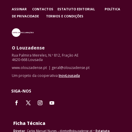
ASSINAR
CONTACTOS
ESTATUTO EDITORIAL
POLÍTICA
DE PRIVACIDADE
TERMOS E CONDIÇÕES
O Louzadense
Rua Palmira Meireles, N.º 812, Fração AE
4620-668 Lousada
www.olouzadense.pt | geral@olouzadense.pt
Um projeto da cooperativa
InovLousada
SIGA-NOS
Ficha Técnica
Diretor
: Carlos Manuel Nunes – diretor@olouzadense.pt •
Estatuto