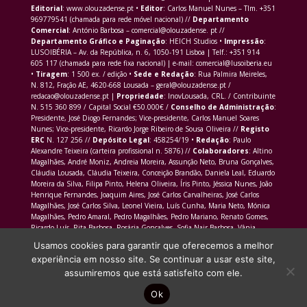
Editorial
: www.olouzadense.pt •
Editor
: Carlos Manuel Nunes – Tlm. +351
969779541 (chamada para rede móvel nacional) //
Departamento
Comercial
: António Barbosa – comercial@olouzadense. pt //
Departamento Gráfico e Paginação
: HEICH Studios •
Impressão
:
LUSOIBÉRIA – Av. da República, n. 6, 1050-191 Lisboa | Telf.: +351 914
605 117 (chamada para rede fixa nacional) | e-mail: comercial@lusoiberia.eu
•
Tiragem
: 1 500 ex. / edição •
Sede e Redação
: Rua Palmira Meireles,
N. 812, Fração AE, 4620-668 Lousada – geral@olouzadense.pt /
redacao@olouzadense.pt |
Propriedade
: InovLousada, CRL. / Contribuinte
N. 515 360 899 / Capital Social €50.000€ /
Conselho de Administração
:
Presidente, José Diogo Fernandes; Vice-presidente, Carlos Manuel Soares
Nunes; Vice-presidente, Ricardo Jorge Ribeiro de Sousa Oliveira //
Registo
ERC
N. 127 256 //
Depósito Legal
: 458254/19 •
Redação
: Paulo
Alexandre Teixeira (carteira profissional n. 5876) //
Colaboradores
: Altino
Magalhães, André Moniz, Andreia Moreira, Assunção Neto, Bruna Gonçalves,
Cláudia Lousada, Cláudia Teixeira, Conceição Brandão, Daniela Leal, Eduardo
Moreira da Silva, Filipa Pinto, Helena Oliveira, Íris Pinto, Jéssica Nunes, João
Henrique Fernandes, Joaquim Aires, José Carlos Carvalheiras, José Carlos
Magalhães, José Carlos Silva, Leonel Vieira, Luís Cunha, Maria Neto, Mónica
Magalhães, Pedro Amaral, Pedro Magalhães, Pedro Mariano, Renato Gomes,
Ricardo Luís, Rita Barbosa, Rosária Gonçalves, Sofia Nair Barbosa, Vânia
Morais Martins
Usamos cookies para garantir que oferecemos a melhor
experiência em nosso site. Se continuar a usar este site,
assumiremos que está satisfeito com ele.
Ok
Site produzido por
HEICH Studios