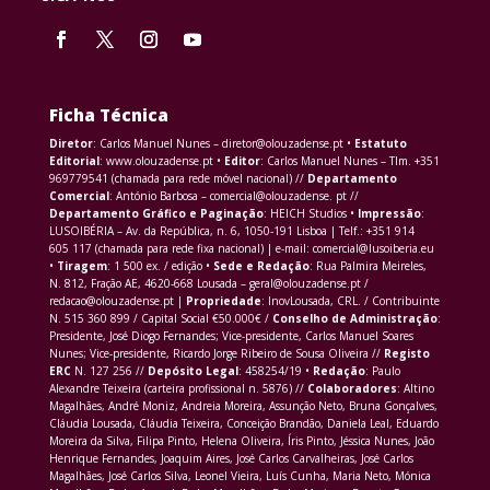
Ficha Técnica
Diretor
: Carlos Manuel Nunes – diretor@olouzadense.pt •
Estatuto
Editorial
: www.olouzadense.pt •
Editor
: Carlos Manuel Nunes – Tlm. +351
969779541 (chamada para rede móvel nacional) //
Departamento
Comercial
: António Barbosa – comercial@olouzadense. pt //
Departamento Gráfico e Paginação
: HEICH Studios •
Impressão
:
LUSOIBÉRIA – Av. da República, n. 6, 1050-191 Lisboa | Telf.: +351 914
605 117 (chamada para rede fixa nacional) | e-mail: comercial@lusoiberia.eu
•
Tiragem
: 1 500 ex. / edição •
Sede e Redação
: Rua Palmira Meireles,
N. 812, Fração AE, 4620-668 Lousada – geral@olouzadense.pt /
redacao@olouzadense.pt |
Propriedade
: InovLousada, CRL. / Contribuinte
N. 515 360 899 / Capital Social €50.000€ /
Conselho de Administração
:
Presidente, José Diogo Fernandes; Vice-presidente, Carlos Manuel Soares
Nunes; Vice-presidente, Ricardo Jorge Ribeiro de Sousa Oliveira //
Registo
ERC
N. 127 256 //
Depósito Legal
: 458254/19 •
Redação
: Paulo
Alexandre Teixeira (carteira profissional n. 5876) //
Colaboradores
: Altino
Magalhães, André Moniz, Andreia Moreira, Assunção Neto, Bruna Gonçalves,
Cláudia Lousada, Cláudia Teixeira, Conceição Brandão, Daniela Leal, Eduardo
Moreira da Silva, Filipa Pinto, Helena Oliveira, Íris Pinto, Jéssica Nunes, João
Henrique Fernandes, Joaquim Aires, José Carlos Carvalheiras, José Carlos
Magalhães, José Carlos Silva, Leonel Vieira, Luís Cunha, Maria Neto, Mónica