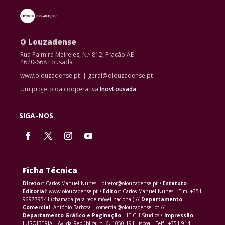
O Louzadense
Rua Palmira Meireles, N.º 812, Fração AE
4620-668 Lousada
www.olouzadense.pt | geral@olouzadense.pt
Um projeto da cooperativa
InovLousada
SIGA-NOS
Ficha Técnica
Diretor
: Carlos Manuel Nunes – diretor@olouzadense.pt •
Estatuto
Editorial
: www.olouzadense.pt •
Editor
: Carlos Manuel Nunes – Tlm. +351
969779541 (chamada para rede móvel nacional) //
Departamento
Comercial
: António Barbosa – comercial@olouzadense. pt //
Departamento Gráfico e Paginação
: HEICH Studios •
Impressão
:
LUSOIBÉRIA – Av. da República, n. 6, 1050-191 Lisboa | Telf.: +351 914