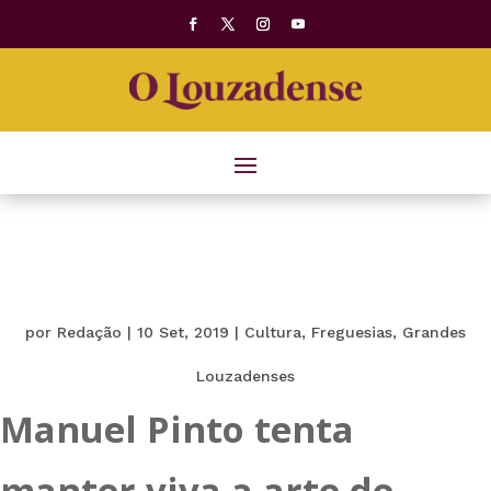
por
Redação
|
10 Set, 2019
|
Cultura
,
Freguesias
,
Grandes
Louzadenses
Manuel Pinto tenta
manter viva a arte de