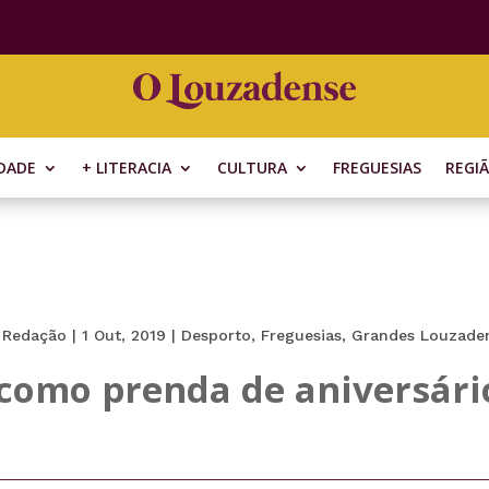
DADE
+ LITERACIA
CULTURA
FREGUESIAS
REGI
r
Redação
|
1 Out, 2019
|
Desporto
,
Freguesias
,
Grandes Louzade
como prenda de aniversári