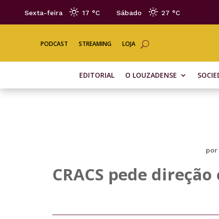
Sexta-feira
17 °
C
Sábado
27 °
C
PODCAST
STREAMING
LOJA
EDITORIAL
O LOUZADENSE
SOCIE
po
CRACS pede direção 