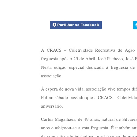
Partilhar no Facebook
A CRACS – Coletividade Recreativa de Ação Cu
freguesia após o 25 de Abril. José Pacheco, José 
Nesta edição especial dedicada à freguesia de
associação.
À espera de nova vida, associação vive tempos dif
Foi no sábado passado que a CRACS – Coletividad
aniversário.
Carlos Magalhães, de 49 anos, natural de Silvares
anos e afeiçoou-se a esta freguesia. É também a
da comissão administrativa, que há cerca de um a