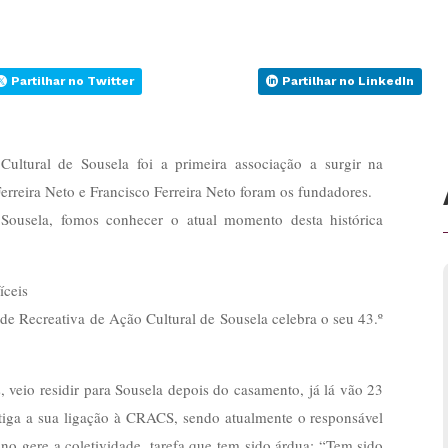
Partilhar no Twitter
Partilhar no LinkedIn
ltural de Sousela foi a primeira associação a surgir na
Ferreira Neto e Francisco Ferreira Neto foram os fundadores.
 Sousela, fomos conhecer o atual momento desta histórica
íceis
e Recreativa de Ação Cultural de Sousela celebra o seu 43.º
, veio residir para Sousela depois do casamento, já lá vão 23
ntiga a sua ligação à CRACS, sendo atualmente o responsável
no gere a coletividade, tarefa que tem sido árdua: “Tem sido