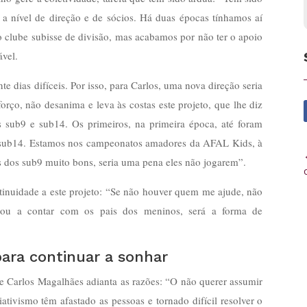
, a nível de direção e de sócios. Há duas épocas tínhamos aí
 clube subisse de divisão, mas acabamos por não ter o apoio
ável.
e dias difíceis. Por isso, para Carlos, uma nova direção seria
rço, não desanima e leva às costas este projeto, que lhe diz
s sub9 e sub14. Os primeiros, na primeira época, até foram
 sub14. Estamos nos campeonatos amadores da AFAL Kids, à
dos sub9 muito bons, seria uma pena eles não jogarem”.
ntinuidade a este projeto: “Se não houver quem me ajude, não
tou a contar com os pais dos meninos, será a forma de
ara continuar a sonhar
 e Carlos Magalhães adianta as razões: “O não querer assumir
ativismo têm afastado as pessoas e tornado difícil resolver o