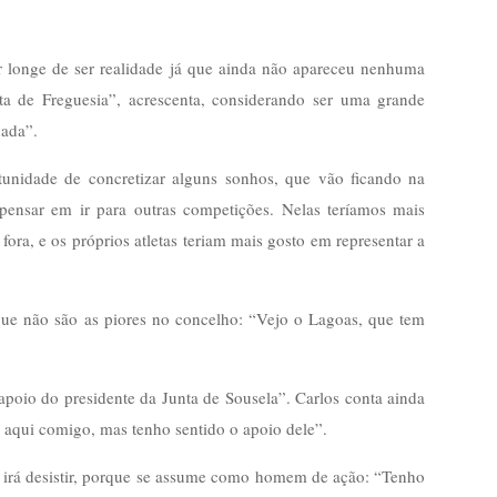
r longe de ser realidade já que ainda não apareceu nenhuma
unta de Freguesia”, acrescenta, considerando ser uma grande
nada”.
ortunidade de concretizar alguns sonhos, que vão ficando na
pensar em ir para outras competições. Nelas teríamos mais
ora, e os próprios atletas teriam mais gosto em representar a
que não são as piores no concelho: “Vejo o Lagoas, que tem
poio do presidente da Junta de Sousela”. Carlos conta ainda
 aqui comigo, mas tenho sentido o apoio dele”.
ão irá desistir, porque se assume como homem de ação: “Tenho