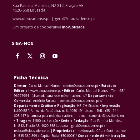
Rua Palmira Meireles, N.º 812, Fração AE
4620-668 Lousada
www.olouzadense.pt | geral@olouzadense.pt
Um projeto da cooperativa
InovLousada
SIGA-NOS
Ficha Técnica
Diretor
: Carlos Manuel Nunes – diretor@olouzadense.pt •
Estatuto
Editorial
: www.olouzadense.pt •
Editor
: Carlos Manuel Nunes – Tlm. +351
969779541 (chamada para rede móvel nacional) //
Departamento
Comercial
: António Barbosa – comercial@olouzadense. pt //
Departamento Gráfico e Paginação
: HEICH Studios •
Impressão
:
LUSOIBÉRIA – Av. da República, n. 6, 1050-191 Lisboa | Telf.: +351 914
605 117 (chamada para rede fixa nacional) | e-mail: comercial@lusoiberia.eu
•
Tiragem
: 1 500 ex. / edição •
Sede e Redação
: Rua Palmira Meireles,
N. 812, Fração AE, 4620-668 Lousada – geral@olouzadense.pt /
redacao@olouzadense.pt |
Propriedade
: InovLousada, CRL. / Contribuinte
N. 515 360 899 / Capital Social €50.000€ /
Conselho de Administração
: