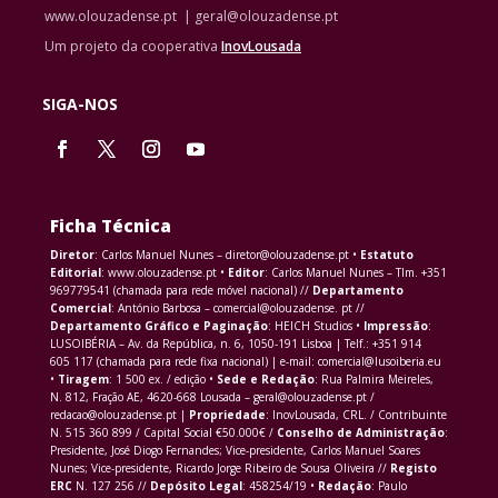
www.olouzadense.pt | geral@olouzadense.pt
Um projeto da cooperativa
InovLousada
SIGA-NOS
Ficha Técnica
Diretor
: Carlos Manuel Nunes – diretor@olouzadense.pt •
Estatuto
Editorial
: www.olouzadense.pt •
Editor
: Carlos Manuel Nunes – Tlm. +351
969779541 (chamada para rede móvel nacional) //
Departamento
Comercial
: António Barbosa – comercial@olouzadense. pt //
Departamento Gráfico e Paginação
: HEICH Studios •
Impressão
:
LUSOIBÉRIA – Av. da República, n. 6, 1050-191 Lisboa | Telf.: +351 914
605 117 (chamada para rede fixa nacional) | e-mail: comercial@lusoiberia.eu
•
Tiragem
: 1 500 ex. / edição •
Sede e Redação
: Rua Palmira Meireles,
N. 812, Fração AE, 4620-668 Lousada – geral@olouzadense.pt /
redacao@olouzadense.pt |
Propriedade
: InovLousada, CRL. / Contribuinte
N. 515 360 899 / Capital Social €50.000€ /
Conselho de Administração
:
Presidente, José Diogo Fernandes; Vice-presidente, Carlos Manuel Soares
Nunes; Vice-presidente, Ricardo Jorge Ribeiro de Sousa Oliveira //
Registo
ERC
N. 127 256 //
Depósito Legal
: 458254/19 •
Redação
: Paulo