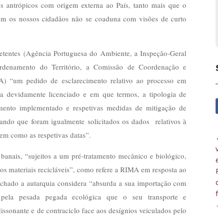
ctos antrópicos com origem externa ao País, tanto mais que o
om os nossos cidadãos não se coaduna com visões de curto
petentes (Agência Portuguesa do Ambiente, a Inspeção-Geral
rdenamento do Território, a Comissão de Coordenação e
) “um pedido de esclarecimento relativo ao processo em
 devidamente licenciado e em que termos, a tipologia de
mento implementado e respetivas medidas de mitigação de
tando que foram igualmente solicitados os dados relativos à
bem como as respetivas datas”.
banais, “sujeitos a um pré-tratamento mecânico e biológico,
dos materiais recicláveis”, como refere a RIMA em resposta ao
achado a autarquia considera “absurda a sua importação com
 pela pesada pegada ecológica que o seu transporte e
ssonante e de contraciclo face aos desígnios veiculados pelo