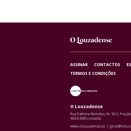
ASSINAR
CONTACTOS
E
TERMOS E CONDIÇÕES
O Louzadense
Rua Palmira Meireles, N.º 812, Fraçã
4620-668 Lousada
www.olouzadense.pt | geral@olouz