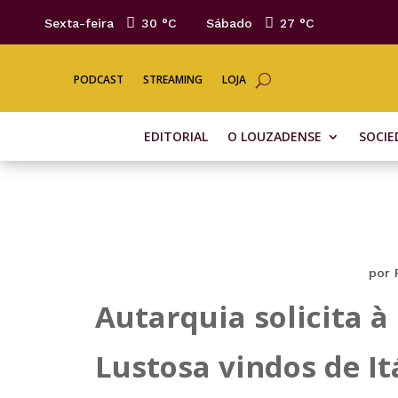
Sexta-feira
30 °
C
Sábado
27 °
C
PODCAST
STREAMING
LOJA
EDITORIAL
O LOUZADENSE
SOCIE
por
Autarquia solicita 
Lustosa vindos de It