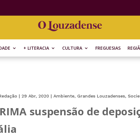
DADE
+ LITERACIA
CULTURA
FREGUESIAS
REGI
Redação
|
29 Abr, 2020
|
Ambiente
,
Grandes Louzadenses
,
Soci
à RIMA suspensão de deposi
ália