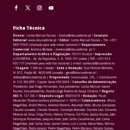
Ficha Técnica
Diretor
: Carlos Manuel Nunes – diretor@olouzadense.pt •
Estatuto
Editorial
: www.olouzadense.pt •
Editor
: Carlos Manuel Nunes – Tlm. +351
969779541 (chamada para rede móvel nacional) //
Departamento
Comercial
: António Barbosa – comercial@olouzadense. pt //
Departamento Gráfico e Paginação
: HEICH Studios •
Impressão
:
LUSOIBÉRIA – Av. da República, n. 6, 1050-191 Lisboa | Telf.: +351 914
605 117 (chamada para rede fixa nacional) | e-mail: comercial@lusoiberia.eu
•
Tiragem
: 1 500 ex. / edição •
Sede e Redação
: Rua Palmira Meireles,
N. 812, Fração AE, 4620-668 Lousada – geral@olouzadense.pt /
redacao@olouzadense.pt |
Propriedade
: InovLousada, CRL. / Contribuinte
N. 515 360 899 / Capital Social €50.000€ /
Conselho de Administração
:
Presidente, José Diogo Fernandes; Vice-presidente, Carlos Manuel Soares
Nunes; Vice-presidente, Ricardo Jorge Ribeiro de Sousa Oliveira //
Registo
ERC
N. 127 256 //
Depósito Legal
: 458254/19 •
Redação
: Paulo
Alexandre Teixeira (carteira profissional n. 5876) //
Colaboradores
: Altino
Magalhães, André Moniz, Andreia Moreira, Assunção Neto, Bruna Gonçalves,
Cláudia Lousada, Cláudia Teixeira, Conceição Brandão, Daniela Leal, Eduardo
Moreira da Silva, Filipa Pinto, Helena Oliveira, Íris Pinto, Jéssica Nunes, João
Henrique Fernandes, Joaquim Aires, José Carlos Carvalheiras, José Carlos
Magalhães, José Carlos Silva, Leonel Vieira, Luís Cunha, Maria Neto, Mónica
Magalhães, Pedro Amaral, Pedro Magalhães, Pedro Mariano, Renato Gomes,