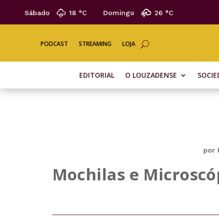
Sábado
18 °
C
Domingo
26 °
C
PODCAST
STREAMING
LOJA
EDITORIAL
O LOUZADENSE
SOCIE
por
Mochilas e Microscó