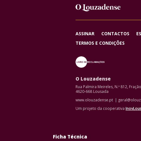
ASSINAR
CONTACTOS
E
TERMOS E CONDIÇÕES
O Louzadense
Rua Palmira Meireles, N.º 812, Fraçã
4620-668 Lousada
www.olouzadense.pt | geral@olouz
Um projeto da cooperativa
InovLou
Ficha Técnica