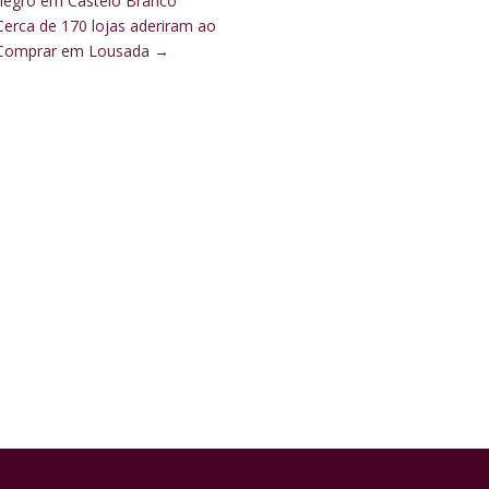
negro em Castelo Branco
Cerca de 170 lojas aderiram ao
Comprar em Lousada
→