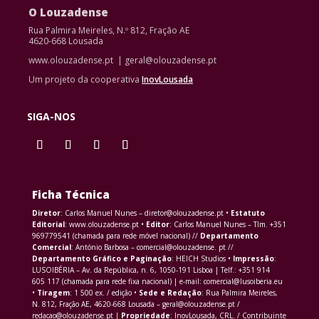
O Louzadense
Rua Palmira Meireles, N.º 812, Fração AE
4620-668 Lousada
www.olouzadense.pt | geral@olouzadense.pt
Um projeto da cooperativa
InovLousada
SIGA-NOS
Ficha Técnica
Diretor
: Carlos Manuel Nunes – diretor@olouzadense.pt •
Estatuto
Editorial
: www.olouzadense.pt •
Editor
: Carlos Manuel Nunes – Tlm. +351
969779541 (chamada para rede móvel nacional) //
Departamento
Comercial
: António Barbosa – comercial@olouzadense. pt //
Departamento Gráfico e Paginação
: HEICH Studios •
Impressão
:
LUSOIBÉRIA – Av. da República, n. 6, 1050-191 Lisboa | Telf.: +351 914
605 117 (chamada para rede fixa nacional) | e-mail: comercial@lusoiberia.eu
•
Tiragem
: 1 500 ex. / edição •
Sede e Redação
: Rua Palmira Meireles,
N. 812, Fração AE, 4620-668 Lousada – geral@olouzadense.pt /
redacao@olouzadense.pt |
Propriedade
: InovLousada, CRL. / Contribuinte