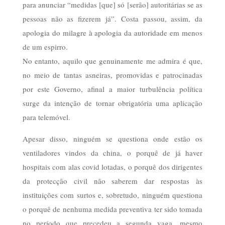
para anunciar “medidas [que] só [serão] autoritárias se as
pessoas não as fizerem já”. Costa passou, assim, da
apologia do milagre à apologia da autoridade em menos
de um espirro.
No entanto, aquilo que genuinamente me admira é que,
no meio de tantas asneiras, promovidas e patrocinadas
por este Governo, afinal a maior turbulência política
surge da intenção de tornar obrigatória uma aplicação
para telemóvel.
Apesar disso, ninguém se questiona onde estão os
ventiladores vindos da china, o porquê de já haver
hospitais com alas covid lotadas, o porquê dos dirigentes
da protecção civil não saberem dar respostas às
instituições com surtos e, sobretudo, ninguém questiona
o porquê de nenhuma medida preventiva ter sido tomada
no período que precedeu a segunda vaga, mesmo