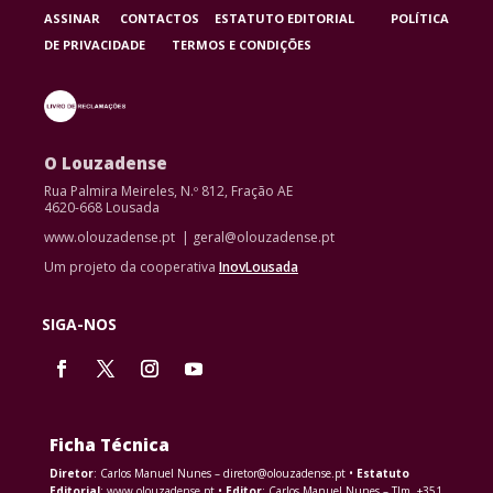
ASSINAR
CONTACTOS
ESTATUTO EDITORIAL
POLÍTICA
DE PRIVACIDADE
TERMOS E CONDIÇÕES
O Louzadense
Rua Palmira Meireles, N.º 812, Fração AE
4620-668 Lousada
www.olouzadense.pt | geral@olouzadense.pt
Um projeto da cooperativa
InovLousada
SIGA-NOS
Ficha Técnica
Diretor
: Carlos Manuel Nunes – diretor@olouzadense.pt •
Estatuto
Editorial
: www.olouzadense.pt •
Editor
: Carlos Manuel Nunes – Tlm. +351