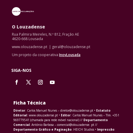
O Louzadense
Rua Palmira Meireles, N.º 812, Fração AE
4620-668 Lousada
www.olouzadense.pt | geral@olouzadense.pt
Um projeto da cooperativa
InovLousada
SIGA-NOS
Ficha Técnica
Diretor
: Carlos Manuel Nunes – diretor@olouzadense.pt •
Estatuto
Editorial
: www.olouzadense.pt •
Editor
: Carlos Manuel Nunes – Tlm. +351
969779541 (chamada para rede móvel nacional) //
Departamento
Comercial
: António Barbosa – comercial@olouzadense. pt //
Departamento Gráfico e Paginação
: HEICH Studios •
Impressão
: