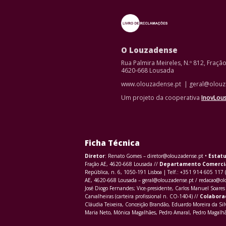
O Louzadense
Rua Palmira Meireles, N.º 812, Fraçã
4620-668 Lousada
www.olouzadense.pt | geral@olouz
Um projeto da cooperativa
InovLou
Ficha Técnica
Diretor
: Renato Gomes – diretor@olouzadense.pt •
Estatu
Fração AE, 4620-668 Lousada //
Departamento Comerci
República, n. 6, 1050-191 Lisboa | Telf.: +351 914 605 117 
AE, 4620-668 Lousada – geral@olouzadense.pt / redacao@o
José Diogo Fernandes; Vice-presidente, Carlos Manuel Soares 
Carvalheiras (carteira profissional n. CO-1404) //
Colabora
Cláudia Teixeira, Conceição Brandão, Eduardo Moreira da Sil
Maria Neto, Mónica Magalhães, Pedro Amaral, Pedro Magalhãe