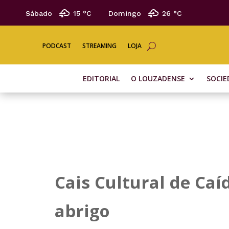
Sábado
15 °
C
Domingo
26 °
C
PODCAST
STREAMING
LOJA
EDITORIAL
O LOUZADENSE
SOCIE
Cais Cultural de Caí
abrigo