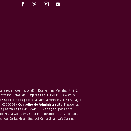
ra rede móvel nacional) – Rua Palmira Meireles, N. 812,
ontos Inquietos Lda •
Impressão
: LUSOIBÉRIA – Av. da
o •
Sede e Redação
: Rua Palmira Meireles, N. 812, Fração
al €50.000€ /
Conselho de Administração
: Presidente,
epósito Legal
: 458254/19 •
Redação
: José Carlos
to, Bruna Gonçalves, Catarina Carvalho, Cláudia Lousada,
s, José Carlos Magalhães, José Carlos Silva, Luís Cunha,