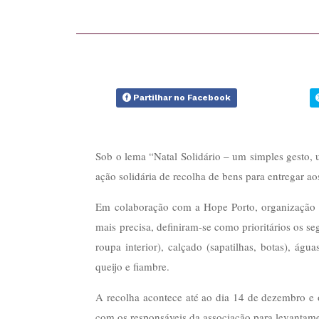
Partilhar no Facebook
Sob o lema “Natal Solidário – um simples gesto, 
ação solidária de recolha de bens para entregar a
Em colaboração com a Hope Porto, organização s
mais precisa, definiram-se como prioritários os s
roupa interior), calçado (sapatilhas, botas), águ
queijo e fiambre.
A recolha acontece até ao dia 14 de dezembro e
com os responsáveis da associação para levantame