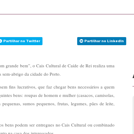
Partilhar no Twitter
Partilhar no LinkedIn
um grande bem”, o Cais Cultural de Caíde de Rei realiza uma
os sem-abrigo da cidade do Porto.
em fins lucrativos, que faz chegar bens necessários a quem
eguintes bens: roupas de homem e mulher (casacos, camisolas,
as pequenas, sumos pequenos, frutas, legumes, pães de leite,
 os bens podem ser entregues no Cais Cultural ou combinado
nto na casa dos interessados.