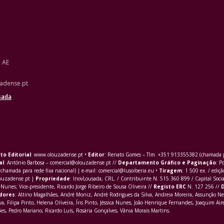
o AE
adense.pt
sada
to Editorial
: www.olouzadense.pt •
Editor
: Renato Gomes – Tlm. +351 913355382 (chamada pa
al
: António Barbosa – comercial@olouzadense.pt //
Departamento Gráfico e Paginação
: P
(chamada para rede fixa nacional) | e-mail: comercial@lusoiberia.eu •
Tiragem
: 1 500 ex. / ediçã
louzadense.pt |
Propriedade
: InovLousada, CRL. / Contribuinte N. 515 360 899 / Capital Soci
Nunes; Vice-presidente, Ricardo Jorge Ribeiro de Sousa Oliveira //
Registo ERC
N. 127 256 //
D
dores
: Altino Magalhães, André Moniz, André Rodrigues da Silva, Andreia Moreira, Assunção Ne
va,
Filipa Pinto
, Helena Oliveira, Íris Pinto, Jéssica Nunes, João Henrique Fernandes, Joaquim Aire
s, Pedro Mariano, Ricardo Luís, Rosária Gonçalves, Vânia Morais Martins.