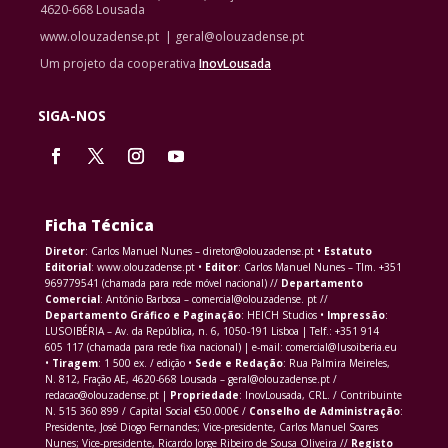
4620-668 Lousada
www.olouzadense.pt | geral@olouzadense.pt
Um projeto da cooperativa
InovLousada
SIGA-NOS
Ficha Técnica
Diretor
: Carlos Manuel Nunes – diretor@olouzadense.pt •
Estatuto
Editorial
: www.olouzadense.pt •
Editor
: Carlos Manuel Nunes – Tlm. +351
969779541 (chamada para rede móvel nacional) //
Departamento
Comercial
: António Barbosa – comercial@olouzadense. pt //
Departamento Gráfico e Paginação
: HEICH Studios •
Impressão
:
LUSOIBÉRIA – Av. da República, n. 6, 1050-191 Lisboa | Telf.: +351 914
605 117 (chamada para rede fixa nacional) | e-mail: comercial@lusoiberia.eu
•
Tiragem
: 1 500 ex. / edição •
Sede e Redação
: Rua Palmira Meireles,
N. 812, Fração AE, 4620-668 Lousada – geral@olouzadense.pt /
redacao@olouzadense.pt |
Propriedade
: InovLousada, CRL. / Contribuinte
N. 515 360 899 / Capital Social €50.000€ /
Conselho de Administração
:
Presidente, José Diogo Fernandes; Vice-presidente, Carlos Manuel Soares
Nunes; Vice-presidente, Ricardo Jorge Ribeiro de Sousa Oliveira //
Registo