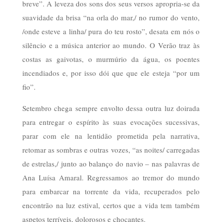
breve”. A leveza dos sons dos seus versos apropria-se da
suavidade da brisa “na orla do mar,/ no rumor do vento,
/onde esteve a linha/ pura do teu rosto”, desata em nós o
silêncio e a música anterior ao mundo. O Verão traz às
costas as gaivotas, o murmúrio da água, os poentes
incendiados e, por isso dói que que ele esteja “por um
fio”.
Setembro chega sempre envolto dessa outra luz doirada
para entregar o espírito às suas evocações sucessivas,
parar com ele na lentidão prometida pela narrativa,
retomar as sombras e outras vozes, “as noites/ carregadas
de estrelas,/ junto ao balanço do navio – nas palavras de
Ana Luísa Amaral. Regressamos ao tremor do mundo
para embarcar na torrente da vida, recuperados pelo
encontrão na luz estival, certos que a vida tem também
aspetos terríveis, dolorosos e chocantes.