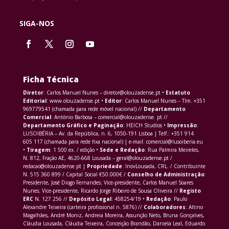
SIGA-NOS
Ficha Técnica
Diretor
: Carlos Manuel Nunes – diretor@olouzadense.pt •
Estatuto
Editorial
: www.olouzadense.pt •
Editor
: Carlos Manuel Nunes – Tlm. +351
969779541 (chamada para rede móvel nacional) //
Departamento
Comercial
: António Barbosa – comercial@olouzadense. pt //
Departamento Gráfico e Paginação
: HEICH Studios •
Impressão
:
LUSOIBÉRIA – Av. da República, n. 6, 1050-191 Lisboa | Telf.: +351 914
605 117 (chamada para rede fixa nacional) | e-mail: comercial@lusoiberia.eu
•
Tiragem
: 1 500 ex. / edição •
Sede e Redação
: Rua Palmira Meireles,
N. 812, Fração AE, 4620-668 Lousada – geral@olouzadense.pt /
redacao@olouzadense.pt |
Propriedade
: InovLousada, CRL. / Contribuinte
N. 515 360 899 / Capital Social €50.000€ /
Conselho de Administração
:
Presidente, José Diogo Fernandes; Vice-presidente, Carlos Manuel Soares
Nunes; Vice-presidente, Ricardo Jorge Ribeiro de Sousa Oliveira //
Registo
ERC
N. 127 256 //
Depósito Legal
: 458254/19 •
Redação
: Paulo
Alexandre Teixeira (carteira profissional n. 5876) //
Colaboradores
: Altino
Magalhães, André Moniz, Andreia Moreira, Assunção Neto, Bruna Gonçalves,
Cláudia Lousada, Cláudia Teixeira, Conceição Brandão, Daniela Leal, Eduardo