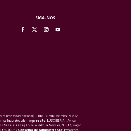
SIGA-NOS
ra rede móvel nacional) – Rua Palmira Meireles, N. 812,
ontos Inquietos Lda •
Impressão
: LUSOIBÉRIA – Av. da
o •
Sede e Redação
: Rua Palmira Meireles, N. 812, Fração
al €50.000€ /
Conselho de Administração
: Presidente,