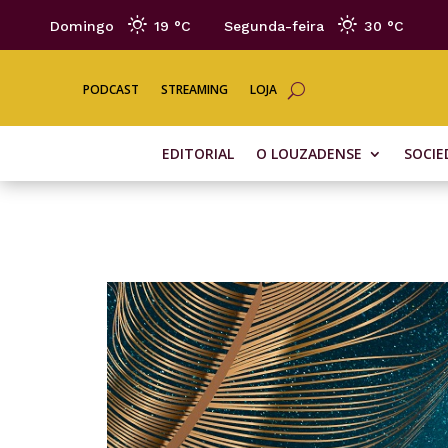
Domingo
19 °
C
Segunda-feira
30 °
C
PODCAST
STREAMING
LOJA
EDITORIAL
O LOUZADENSE
SOCIE