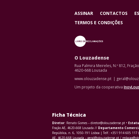
ASSINAR
CONTACTOS
E
TERMOS E CONDIÇÕES
O Louzadense
Rua Palmira Meireles, N.º 812, Fraçã
4620-668 Lousada
www.olouzadense.pt | geral@olouz
Um projeto da cooperativa
InovLou
Ficha Técnica
Diretor
: Renato Gomes – diretor@olouzadense.pt •
Estatu
Fração AE, 4620-668 Lousada //
Departamento Comerci
República, n. 6, 1050-191 Lisboa | Telf.: +351 914 605 117 
AE, 4620-668 Lousada – geral@olouzadense.pt / redacao@o