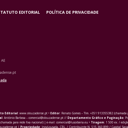
STATUTO EDITORIAL
POLÍTICA DE PRIVACIDADE
o AE
adense.pt
sada
to Editorial
: www.olouzadense.pt •
Editor
: Renato Gomes – Tlm. +351 913355382 (chamada pa
al
: António Barbosa – comercial@olouzadense.pt //
Departamento Gráfico e Paginação
: P
(chamada para rede fixa nacional) | e-mail: comercial@lusoiberia.eu •
Tiragem
: 1 500 ex. / ediçã
louzadense.pt |
Propriedade
: InovLousada, CRL. / Contribuinte N. 515 360 899 / Capital Soci