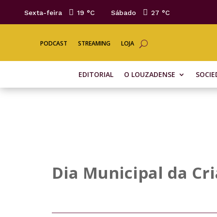
Sexta-feira
19 °
C
Sábado
27 °
C
PODCAST
STREAMING
LOJA
EDITORIAL
O LOUZADENSE
SOCIE
Dia Municipal da Cr