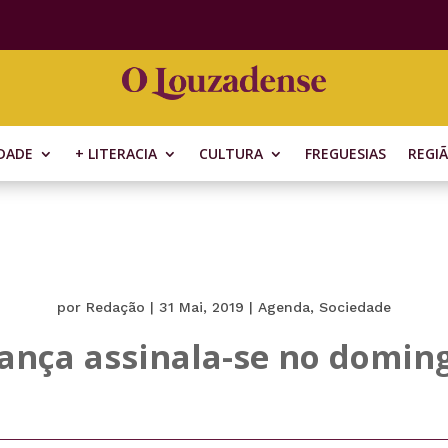
DADE
+ LITERACIA
CULTURA
FREGUESIAS
REGI
por
Redação
|
31 Mai, 2019
|
Agenda
,
Sociedade
iança assinala-se no domin