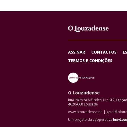
ASSINAR
CONTACTOS
E
TERMOS E CONDIÇÕES
O Louzadense
Rua Palmira Meireles, N.º 812, Fraçã
4620-668 Lousada
www.olouzadense.pt | geral@olouz
Um projeto da cooperativa
InovLou