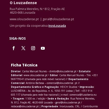
O Louzadense
Rua Palmira Meireles, N.º 812, Fração AE
4620-668 Lousada
www.olouzadense.pt | geral@olouzadense.pt
Um projeto da cooperativa
InovLousada
SIGA-NOS
Ficha Técnica
Diretor
: Carlos Manuel Nunes – diretor@olouzadense.pt •
Estatuto
Editorial
: www.olouzadense.pt •
Editor
: Carlos Manuel Nunes – Tlm. +351
969779541 (chamada para rede móvel nacional) //
Departamento
Comercial
: António Barbosa – comercial@olouzadense. pt //
Departamento Gráfico e Paginação
: HEICH Studios •
Impressão
:
LUSOIBÉRIA – Av. da República, n. 6, 1050-191 Lisboa | Telf.: +351 914
605 117 (chamada para rede fixa nacional) | e-mail: comercial@lusoiberia.eu
•
Tiragem
: 1 500 ex. / edição •
Sede e Redação
: Rua Palmira Meireles,
N. 812, Fração AE, 4620-668 Lousada – geral@olouzadense.pt /
redacao@olouzadense.pt |
Propriedade
: InovLousada, CRL. / Contribuinte