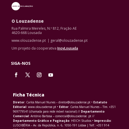
O Louzadense
Rua Palmira Meireles, N.º 812, Fração AE
4620-668 Lousada
www.olouzadense.pt | geral@olouzadense.pt
Um projeto da cooperativa
InovLousada
SIGA-NOS
Ficha Técnica
Diretor
: Carlos Manuel Nunes – diretor@olouzadense.pt •
Estatuto
Editorial
: www.olouzadense.pt •
Editor
: Carlos Manuel Nunes – Tlm. +351
969779541 (chamada para rede móvel nacional) //
Departamento
Comercial
: António Barbosa – comercial@olouzadense. pt //
Departamento Gráfico e Paginação
: HEICH Studios •
Impressão
:
LUSOIBÉRIA – Av. da República, n. 6, 1050-191 Lisboa | Telf.: +351 914